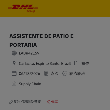
Skip to main content
Skip to main content
-
-
ASSISTENTE DE PATIO E
PORTARIA
LABR42159
类别
Cariacica, Espírito Santo, Brazil
操作
Posted Date
06/18/2026
永久
轮流轮班
Supply Chain
复制招聘职位链接
分享