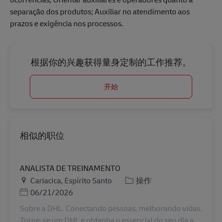
separação dos produtos; Auxiliar no atendimento aos
prazos e exigência nos processos.
根据你的兴趣获得量身定制的工作推荐。
开始
相似的职位
ANALISTA DE TREINAMENTO
地点
类别
Cariacica, Espírito Santo
操作
Posted Date
06/21/2026
Sobre a DHL. Conectando pessoas, melhorando vidas.
Torne-se um DHL e obtenha o essencial do seu dia a