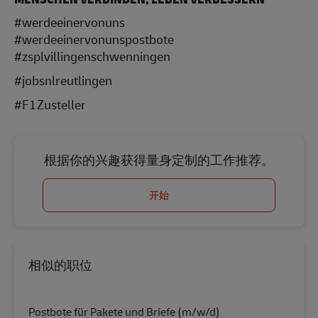
#werdeeinervonuns
#werdeeinervonunspostbote
#zsplvillingenschwenningen
#jobsnlreutlingen
#F1Zusteller
根据你的兴趣获得量身定制的工作推荐。
开始
相似的职位
Postbote für Pakete und Briefe (m/w/d)