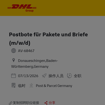
Skip to main content
Skip to main content
-
-
Postbote für Pakete und Briefe
(m/w/d)
AV-68467
Donaueschingen,Baden-
Württemberg,Germany
Posted Date
07/13/2026
操作人员
全职
临时
Post & Parcel Germany
复制招聘职位链接
分享