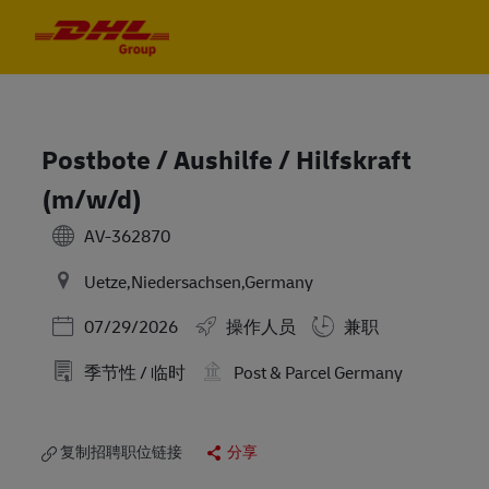
Skip to main content
Skip to main content
-
-
Postbote / Aushilfe / Hilfskraft
(m/w/d)
AV-362870
Uetze,Niedersachsen,Germany
Posted Date
07/29/2026
操作人员
兼职
季节性 / 临时
Post & Parcel Germany
复制招聘职位链接
分享