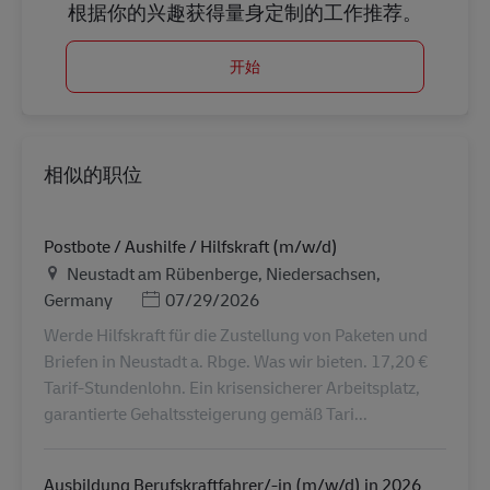
根据你的兴趣获得量身定制的工作推荐。
开始
相似的职位
Postbote / Aushilfe / Hilfskraft (m/w/d)
地点
Neustadt am Rübenberge, Niedersachsen,
Posted Date
Germany
07/29/2026
Werde Hilfskraft für die Zustellung von Paketen und
Briefen in Neustadt a. Rbge. Was wir bieten. 17,20 €
Tarif-Stundenlohn. Ein krisensicherer Arbeitsplatz,
garantierte Gehaltssteigerung gemäß Tari...
Ausbildung Berufskraftfahrer/-in (m/w/d) in 2026