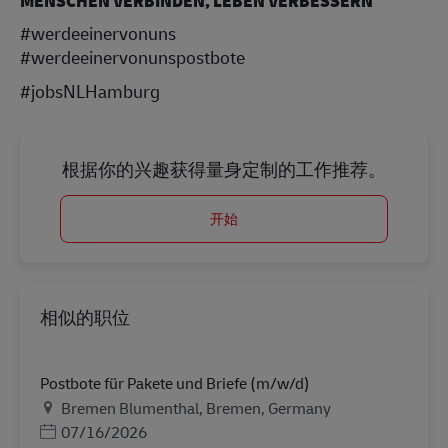
MENSCHEN VERBINDEN, LEBEN VERBESSERN
#werdeeinervonuns
#werdeeinervonunspostbote
#jobsNLHamburg
根据你的兴趣获得量身定制的工作推荐。
开始
相似的职位
Postbote für Pakete und Briefe (m/w/d)
地点
Bremen Blumenthal, Bremen, Germany
Posted Date
07/16/2026