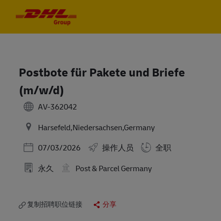
Skip to main content
Skip to main content
-
-
Postbote für Pakete und Briefe
(m/w/d)
AV-362042
Harsefeld,Niedersachsen,Germany
Posted Date
07/03/2026
操作人员
全职
永久
Post & Parcel Germany
复制招聘职位链接
分享