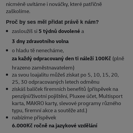
nicméně uvítáme i nováčky, které patřičně
zaškolíme.
Proč by ses měl přidat právě k nám?
zasloužíš si
5 týdnů dovolené
a
3 dny zdravotního volna
o hladu tě nenecháme,
za každý odpracovaný den ti náleží 100Kč
(plně
hrazeno zaměstnavatelem)
za svou loajalitu můžeš získat po 5, 10, 15, 20,
25, 30 odpracovaných letech odměnu
získáš balíček firemních benefitů (příspěvek na
penzijní/životní pojištění, Pluxee účet, Multisport
karta, MAKRO karty, slevové programy různého
typu, firemní akce a soutěže atd.)
nabízíme příspěvek
6.000Kč ročně na jazykové vzdělání