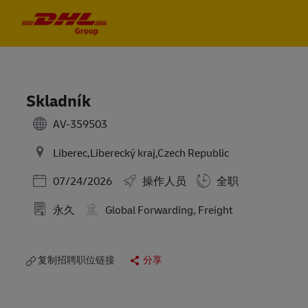
Skip to main content
Skip to main content
-
-
Skladník
AV-359503
Liberec,Liberecký kraj,Czech Republic
Posted Date
07/24/2026
操作人员
全职
永久
Global Forwarding, Freight
复制招聘职位链接
分享