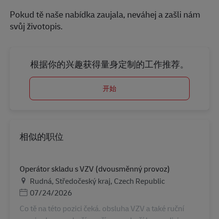
Pokud tě naše nabídka zaujala, neváhej a zašli nám
svůj životopis.
根据你的兴趣获得量身定制的工作推荐。
开始
相似的职位
Operátor skladu s VZV (dvousměnný provoz)
地点
Rudná, Středočeský kraj, Czech Republic
Posted Date
07/24/2026
Co tě na této pozici čeká. obsluha VZV a také ruční