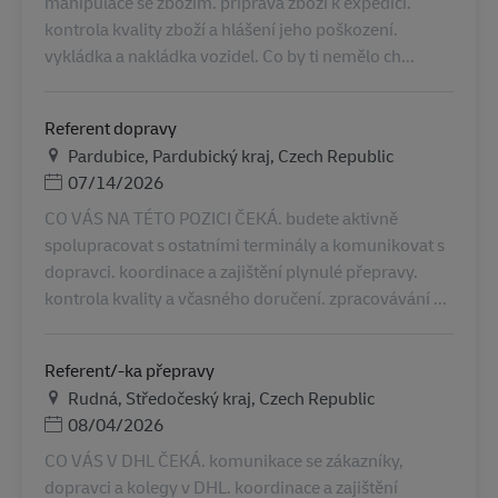
manipulace se zbožím. příprava zboží k expedici.
kontrola kvality zboží a hlášení jeho poškození.
vykládka a nakládka vozidel. Co by ti nemělo ch...
Referent dopravy
地点
Pardubice, Pardubický kraj, Czech Republic
Posted Date
07/14/2026
CO VÁS NA TÉTO POZICI ČEKÁ. budete aktivně
spolupracovat s ostatními terminály a komunikovat s
dopravci. koordinace a zajištění plynulé přepravy.
kontrola kvality a včasného doručení. zpracovávání ...
Referent/-ka přepravy
地点
Rudná, Středočeský kraj, Czech Republic
Posted Date
08/04/2026
CO VÁS V DHL ČEKÁ. komunikace se zákazníky,
dopravci a kolegy v DHL. koordinace a zajištění