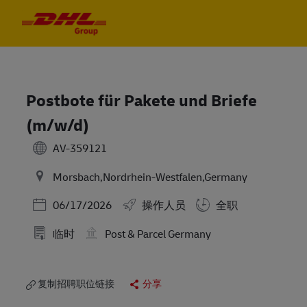
Skip to main content
Skip to main content
-
-
Postbote für Pakete und Briefe
(m/w/d)
AV-359121
Morsbach,Nordrhein-Westfalen,Germany
Posted Date
06/17/2026
操作人员
全职
临时
Post & Parcel Germany
复制招聘职位链接
分享