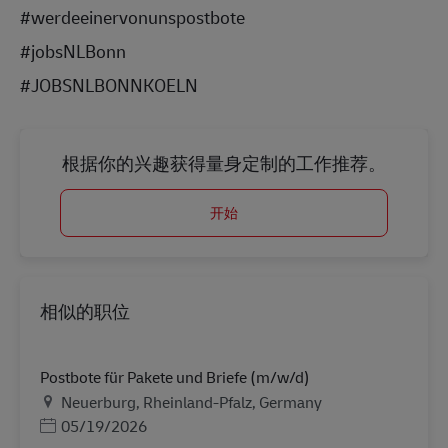
#werdeeinervonunspostbote
#jobsNLBonn
#JOBSNLBONNKOELN
根据你的兴趣获得量身定制的工作推荐。
开始
相似的职位
Postbote für Pakete und Briefe (m/w/d)
地点
Neuerburg, Rheinland-Pfalz, Germany
Posted Date
05/19/2026