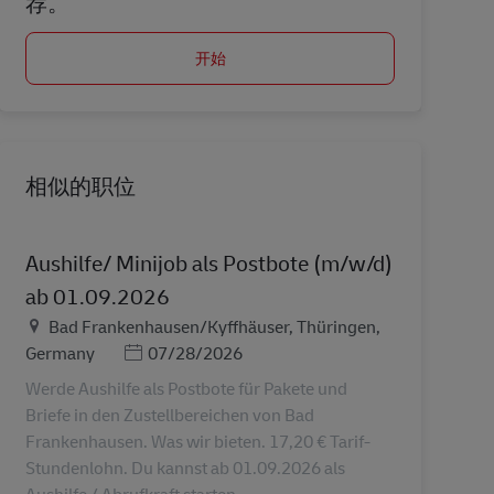
荐。
开始
相似的职位
Aushilfe/ Minijob als Postbote (m/w/d)
ab 01.09.2026
地点
Bad Frankenhausen/Kyffhäuser, Thüringen,
Posted Date
Germany
07/28/2026
Werde Aushilfe als Postbote für Pakete und
Briefe in den Zustellbereichen von Bad
Frankenhausen. Was wir bieten. 17,20 € Tarif-
Stundenlohn. Du kannst ab 01.09.2026 als
Aushilfe / Abrufkraft starten...