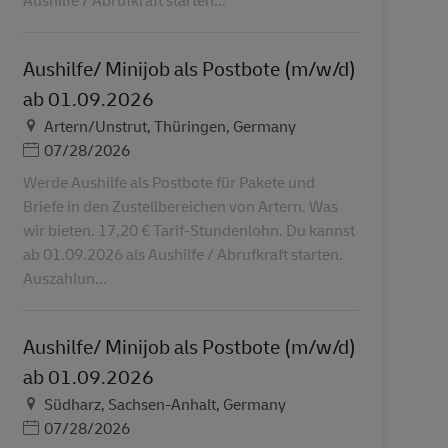
Aushilfe/ Minijob als Postbote (m/w/d)
ab 01.09.2026
地点
Artern/Unstrut, Thüringen, Germany
Posted Date
07/28/2026
Werde Aushilfe als Postbote für Pakete und
Briefe in den Zustellbereichen von Artern. Was
wir bieten. 17,20 € Tarif-Stundenlohn. Du kannst
ab 01.09.2026 als Aushilfe / Abrufkraft starten.
Auszahlun...
Aushilfe/ Minijob als Postbote (m/w/d)
ab 01.09.2026
地点
Südharz, Sachsen-Anhalt, Germany
Posted Date
07/28/2026