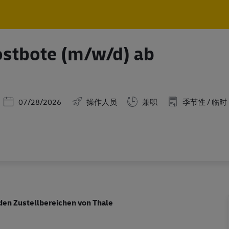
Skip to main content
Skip to main content
Postbote (m/w/d) ab
Posted Date
07/28/2026
操作人员
兼职
季节性 / 临时
 den Zustellbereichen von Thale