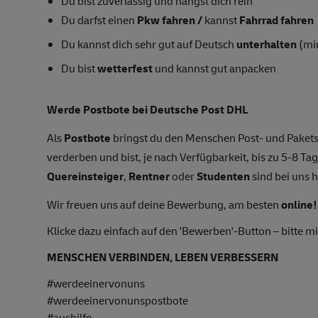
Du bist zuverlässig und hängst dich rein
Du darfst einen
Pkw fahren /
kannst
Fahrrad fahren
Du kannst dich sehr gut auf Deutsch
unterhalten
(mi
Du bist
wetterfest
und kannst gut anpacken
Werde Postbote bei Deutsche Post DHL
Als
Postbote
bringst du den Menschen Post- und Pakets
verderben und bist, je nach Verfügbarkeit, bis zu 5-8
Quereinsteiger
,
Rentner
oder
Studenten
sind bei uns h
Wir freuen uns auf deine Bewerbung, am besten
online!
Klicke dazu einfach auf den 'Bewerben'-Button – bitte mi
MENSCHEN VERBINDEN, LEBEN VERBESSERN
#werdeeinervonuns
#werdeeinervonunspostbote
#aushilfe