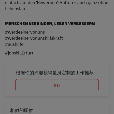
einfach auf den 'Bewerben'-Button – auch ganz ohne
Lebenslauf.
MENSCHEN VERBINDEN, LEBEN VERBESSERN
#werdeeinervonuns
#werdeeinervonunshilfskraft
#aushilfe
#jobsNLErfurt
根据你的兴趣获得量身定制的工作推荐。
开始
相似的职位