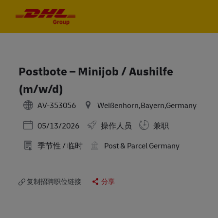
Skip to main content
Skip to main content
-
-
Postbote – Minijob / Aushilfe
(m/w/d)
AV-353056
Weißenhorn,Bayern,Germany
Posted Date
05/13/2026
操作人员
兼职
季节性 / 临时
Post & Parcel Germany
复制招聘职位链接
分享