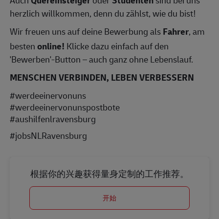
Auch
Quereinsteiger
oder
Studenten
sind bei uns
herzlich willkommen, denn du zählst, wie du bist!
Wir freuen uns auf deine Bewerbung als
Fahrer
, am
besten
online!
Klicke dazu einfach auf den
'Bewerben'-Button – auch ganz ohne Lebenslauf.
MENSCHEN VERBINDEN, LEBEN VERBESSERN
#werdeeinervonuns
#werdeeinervonunspostbote
#aushilfenlravensburg
#jobsNLRavensburg
根据你的兴趣获得量身定制的工作推荐。
开始