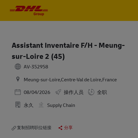
Skip to main content
Skip to main content
-
-
Assistant Inventaire F/H - Meung-
sur-Loire 2 (45)
AV-352958
Meung-sur-Loire,Centre-Val de Loire,France
Posted Date
08/04/2026
操作人员
全职
永久
Supply Chain
复制招聘职位链接
分享