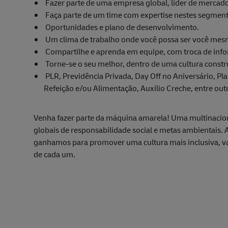
Fazer parte de uma empresa global, líder de mercado
Faça parte de um time com expertise nestes segmen
Oportunidades e plano de desenvolvimento.
Um clima de trabalho onde você possa ser você me
Compartilhe e aprenda em equipe, com troca de inf
Torne-se o seu melhor, dentro de uma cultura constr
PLR, Previdência Privada, Day Off no Aniversário, Pl
Refeição e/ou Alimentação, Auxílio Creche, entre out
Venha fazer parte da máquina amarela! Uma multinaciona
globais de responsabilidade social e metas ambientais.
ganhamos para promover uma cultura mais inclusiva, val
de cada um.