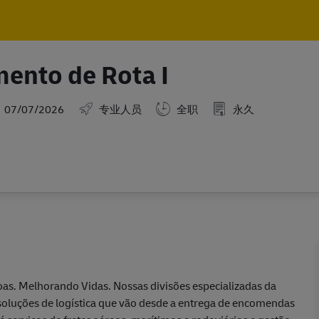
Skip to main content
Skip to main content
ento de Rota I
sted Date
07/07/2026
专业人员
全职
永久
as. Melhorando Vidas. Nossas divisões especializadas da
soluções de logística que vão desde a entrega de encomendas