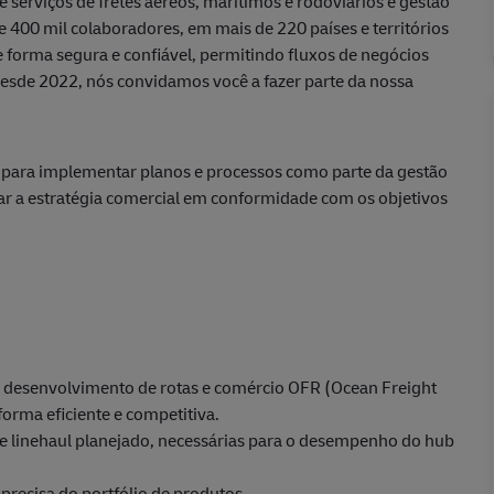
 serviços de fretes aéreos, marítimos e rodoviários e gestão
e 400 mil colaboradores, em mais de 220 países e territórios
forma segura e confiável, permitindo fluxos de negócios
desde 2022, nós convidamos você a fazer parte da nossa
para implementar planos e processos como parte da gestão
ar a estratégia comercial em conformidade com os objetivos
de desenvolvimento de rotas e comércio OFR (Ocean Freight
forma eficiente e competitiva.
rte linehaul planejado, necessárias para o desempenho do hub
precisa do portfólio de produtos.