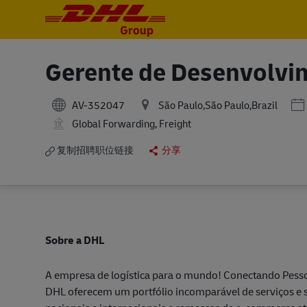
-
-
Gerente de Desenvolvim
Po
AV-352047
São Paulo,São Paulo,Brazil
Global Forwarding, Freight
复制招聘职位链接
分享
Sobre a DHL
A empresa de logística para o mundo! Conectando Pesso
DHL oferecem um portfólio incomparável de serviços e 