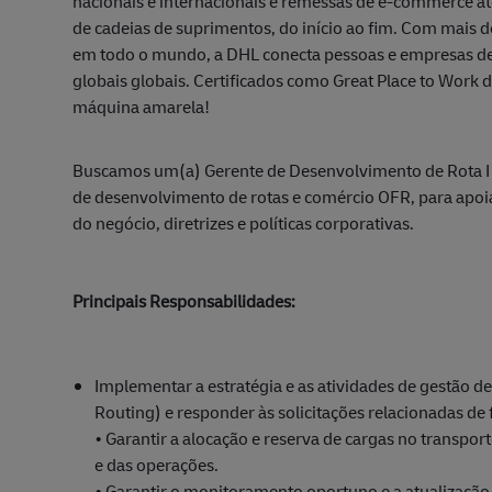
nacionais e internacionais e remessas de e-commerce até
de cadeias de suprimentos, do início ao fim. Com mais d
em todo o mundo, a DHL conecta pessoas e empresas de 
globais globais. Certificados como Great Place to Work 
máquina amarela!
Buscamos um(a) Gerente de Desenvolvimento de Rota I 
de desenvolvimento de rotas e comércio OFR, para apoi
do negócio, diretrizes e políticas corporativas.
Principais Responsabilidades:
Implementar a estratégia e as atividades de gestão 
Routing) e responder às solicitações relacionadas de 
• Garantir a alocação e reserva de cargas no transpo
e das operações.
• Garantir o monitoramento oportuno e a atualização 