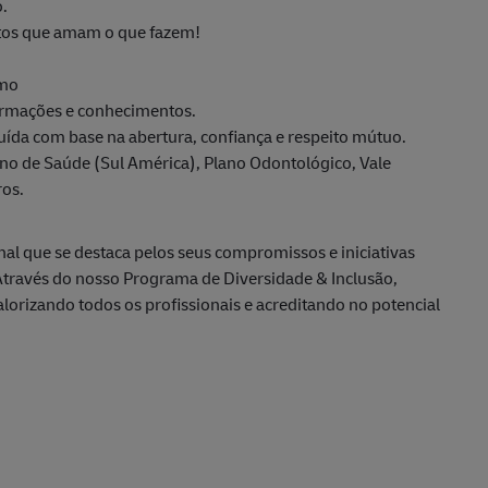
.
tos que amam o que fazem!
smo
ormações e conhecimentos.
uída com base na abertura, confiança e respeito mútuo.
ano de Saúde (Sul América), Plano Odontológico, Vale
ros.
l que se destaca pelos seus compromissos e iniciativas
 Através do nosso Programa de Diversidade & Inclusão,
orizando todos os profissionais e acreditando no potencial