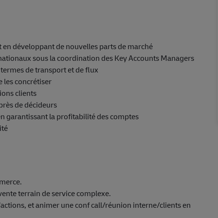
 tout en développant de nouvelles parts de marché
ernationaux sous la coordination des Key Accounts Managers
n termes de transport et de flux
e les concrétiser
sions clients
près de décideurs
en garantissant la profitabilité des comptes
ité
mmerce.
vente terrain de service complexe.
actions, et animer une conf call/réunion interne/clients en