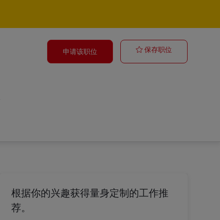
Commercial G
保存职位
申请该职位
s
根据你的兴趣获得量身定制的工作推
荐。