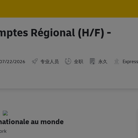
Skip to main content
Skip to main content
ptes Régional (H/F) -
ted Date
07/22/2026
专业人员
全职
永久
Expres
rnationale au monde
ork