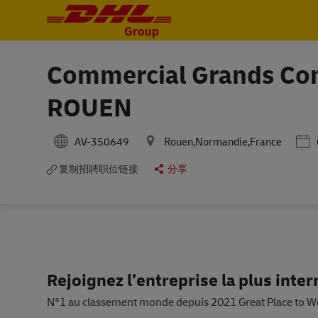
-
-
Commercial Grands Com
ROUEN
Pos
AV-350649
Rouen,Normandie,France
复制招聘职位链接
分享
Rejoignez l’entreprise la plus inte
N°1 au classement monde depuis 2021 Great Place to W