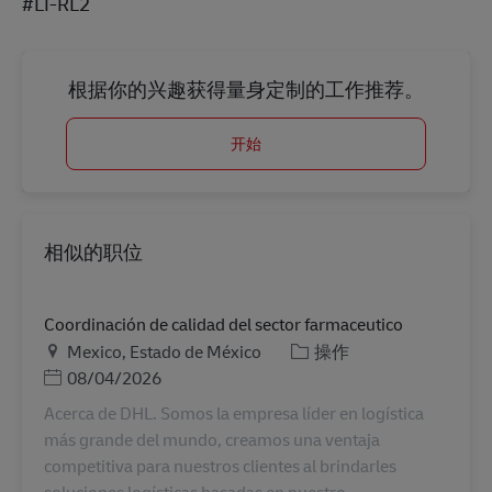
#LI-RL2
根据你的兴趣获得量身定制的工作推荐。
开始
相似的职位
Coordinación de calidad del sector farmaceutico
地点
类别
Mexico, Estado de México
操作
Posted Date
08/04/2026
Acerca de DHL. Somos la empresa líder en logística
más grande del mundo, creamos una ventaja
competitiva para nuestros clientes al brindarles