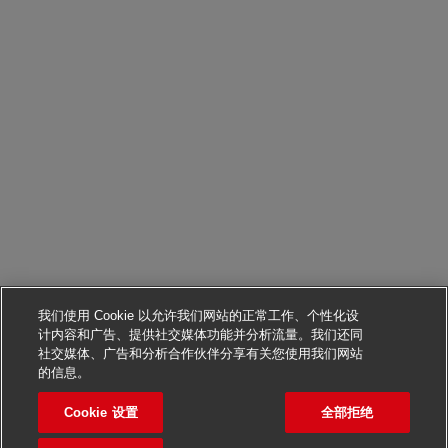
我们使用 Cookie 以允许我们网站的正常工作、个性化设
计内容和广告、提供社交媒体功能并分析流量。我们还同
社交媒体、广告和分析合作伙伴分享有关您使用我们网站
申请该职位
的信息。
Cookie 设置
全部拒绝
Ocean Freight Operations
保存职位