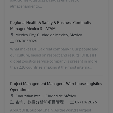
soluciones logísticas basadas en nuestro
almacenamiento...
Regional Health & Safety & Business Continuity
Manager México & LATAM
地点
Mexico City, Ciudad de Mexico, Mexico
Posted Date
08/06/2026
What makes DHL a great company? Our people and
our culture, based on respect and results! DHL's #1
global logistics service company is present in more
than 220 countries, making it the most interna...
Project Management Manager – Warehouse Logistics
Operations
地点
Cuautitlan Izcalli, Ciudad de México
类别
Posted Date
咨询、数据分析和项目管理
07/19/2026
About DHL Supply Chain. As the world’s largest