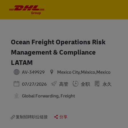
Skip to main content
Skip to main content
-
-
Ocean Freight Operations Risk
Management & Compliance
LATAM
AV-349929
Mexico City,México,Mexico
Posted Date
07/27/2026
高管
全职
永久
Global Forwarding, Freight
复制招聘职位链接
分享