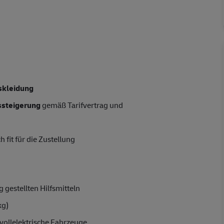
skleidung
tssteigerung
gemäß Tarifvertrag und
 fit für die Zustellung
 gestellten Hilfsmitteln
kg)
vollelektrische Fahrzeuge