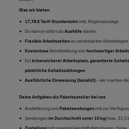
Was wir bieten
17,78 € Tarif-Stundenlohn
inkl. Regionalzulage
Du kannst sofort als
Aushilfe
starten
Flexible Arbeitszeiten
an vereinbarten Arbeitstagen
Kostenlose
Bereitstellung von
hochwertiger Arbeit
Ein
krisensicherer Arbeitsplatz, garantierte Gehal
pünktliche Gehaltszahlungen
Ausführliche Einweisung (bezahlt)
– wir machen dich
Deine Aufgaben als Paketzusteller bei uns
Auslieferung von
Paketsendungen
mit zur Verfügung
Sendungen
im Durchschnitt unter 10 kg
(max. 31,5 
Zustellung
mit unseren Geschäftsfahrzeugen, bspw. 