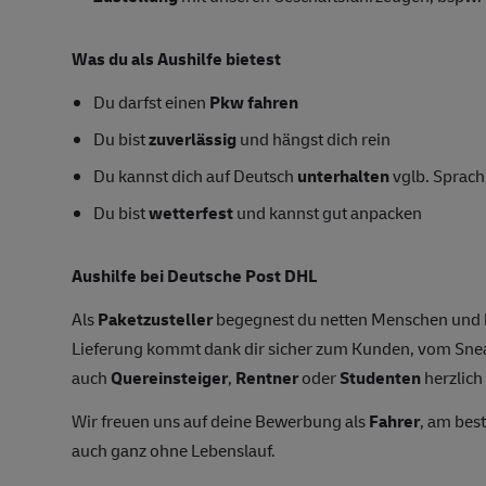
Was du als Aushilfe bietest
Du darfst einen
Pkw fahren
Du bist
zuverlässig
und hängst dich rein
Du kannst dich auf Deutsch
unterhalten
vglb. Sprac
Du bist
wetterfest
und kannst gut anpacken
Aushilfe bei Deutsche Post DHL
Als
Paketzusteller
begegnest du netten Menschen und 
Lieferung kommt dank dir sicher zum Kunden, vom Sneak
auch
Quereinsteiger
,
Rentner
oder
Studenten
herzlich
Wir freuen uns auf deine Bewerbung als
Fahrer
, am bes
auch ganz ohne Lebenslauf.