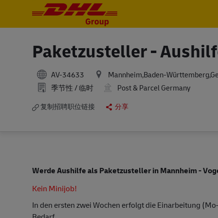
-
-
Paketzusteller - Aushil
AV-34633
Mannheim,Baden-Württemberg,G
季节性 / 临时
Post & Parcel Germany
复制招聘职位链接
分享
Werde Aushilfe als Paketzusteller
in Mannheim - Vog
Kein Minijob!
In den ersten zwei Wochen erfolgt die Einarbeitung (Mo
Bedarf.