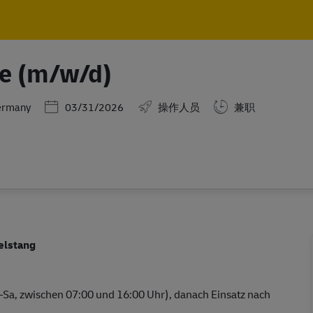
Skip to main content
Skip to main content
fe (m/w/d)
Posted Date
ermany
03/31/2026
操作人员
兼职
elstang
–Sa, zwischen 07:00 und 16:00 Uhr), danach Einsatz nach