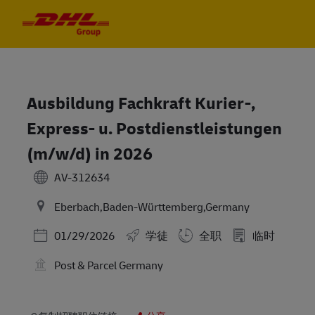
Skip to main content
Skip to main content
-
-
Ausbildung Fachkraft Kurier-,
Express- u. Postdienstleistungen
(m/w/d) in 2026
AV-312634
Eberbach,Baden-Württemberg,Germany
Posted Date
01/29/2026
学徒
全职
临时
Post & Parcel Germany