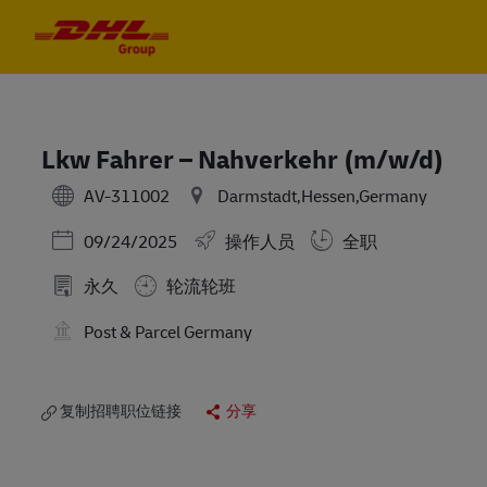
Skip to main content
Skip to main content
-
-
Lkw Fahrer – Nahverkehr (m/w/d)
AV-311002
Darmstadt,Hessen,Germany
Posted Date
09/24/2025
操作人员
全职
永久
轮流轮班
Post & Parcel Germany
复制招聘职位链接
分享