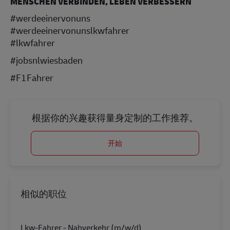
MENSCHEN VERBINDEN, LEBEN VERBESSERN
#werdeeinervonuns
#werdeeinervonunslkwfahrer
#lkwfahrer
#jobsnlwiesbaden
#F1Fahrer
根据你的兴趣获得量身定制的工作推荐。
开始
相似的职位
Lkw-Fahrer - Nahverkehr (m/w/d)