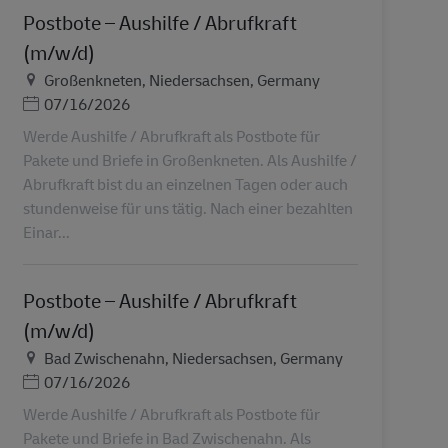
Postbote – Aushilfe / Abrufkraft
(m/w/d)
地点
Großenkneten, Niedersachsen, Germany
Posted Date
07/16/2026
Werde Aushilfe / Abrufkraft als Postbote für
Pakete und Briefe in Großenkneten. Als Aushilfe /
Abrufkraft bist du an einzelnen Tagen oder auch
stundenweise für uns tätig. Nach einer bezahlten
Einar...
Postbote – Aushilfe / Abrufkraft
(m/w/d)
地点
Bad Zwischenahn, Niedersachsen, Germany
Posted Date
07/16/2026
Werde Aushilfe / Abrufkraft als Postbote für
Pakete und Briefe in Bad Zwischenahn. Als