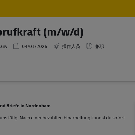
Skip to main content
Skip to main content
brufkraft (m/w/d)
Posted Date
many
04/01/2026
操作人员
兼职
und Briefe in Nordenham
 uns tätig. Nach einer bezahlten Einarbeitung kannst du sofort