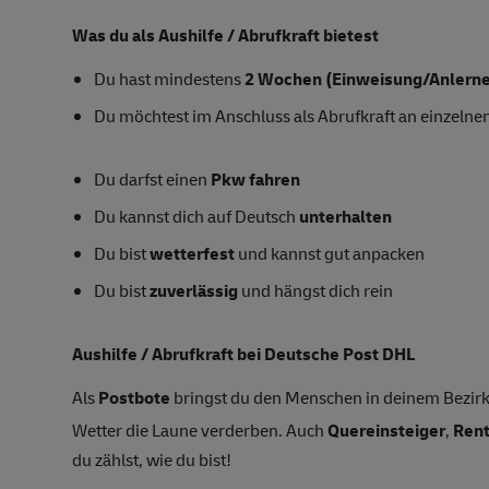
Was du als Aushilfe / Abrufkraft bietest
Du hast mindestens
2
Wochen
(Einweisung/Anlernen
Du möchtest im Anschluss als Abrufkraft an einzelne
Du darfst einen
Pkw fahren
Du kannst dich auf Deutsch
unterhalten
Du bist
wetterfest
und kannst gut anpacken
Du bist
zuverlässig
und hängst dich rein
Aushilfe / Abrufkraft bei Deutsche Post DHL
Als
Postbote
bringst du den Menschen in deinem Bezirk
Wetter die Laune verderben. Auch
Quereinsteiger
,
Ren
du zählst, wie du bist!