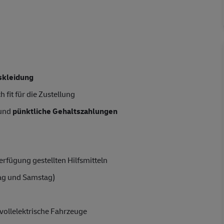
skleidung
 fit für die Zustellung
 und
pünktliche Gehaltszahlungen
rfügung gestellten Hilfsmitteln
ag und Samstag)
vollelektrische Fahrzeuge