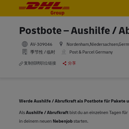
-
-
Postbote – Aushilfe / A
AV-309046
Nordenham,Niedersachsen,Ger
季节性 / 临时
Post & Parcel Germany
复制招聘职位链接
分享
Werde Aushilfe / Abrufkraft als Postbote für Pakete 
Als
Aushilfe / Abrufkraft
bist du an einzelnen Tagen für
in deinem neuen
Nebenjob
starten.