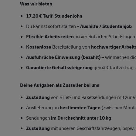
Was wir bieten
17,20 € Tarif-Stundenlohn
Du kannst sofort starten –
Aushilfe / Studentenjob
Flexible Arbeitszeiten
an vereinbarten Arbeitstagen
Kostenlose
Bereitstellung von
hochwertiger Arbeit
Ausführliche Einweisung (bezahlt)
– wir machen dich
G
arantierte Gehaltssteigerung
gemäß Tarifvertrag
Deine Aufgaben als Zusteller bei uns
Zustellung
von Brief- und Paketsendungen mit zur Ve
Auslieferung an
bestimmten Tagen
(zwischen Mont
Sendungen
im Durchschnitt unter 10 kg
Zustellung
mit unseren Geschäftsfahrzeugen, bspw. 