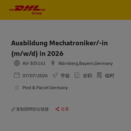
Skip to main content
Skip to main content
-
-
Ausbildung Mechatroniker/-in
(m/w/d) in 2026
AV-305161
Nürnberg,Bayern,Germany
Posted Date
07/07/2026
学徒
全职
临时
Post & Parcel Germany
复制招聘职位链接
分享