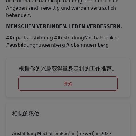
dich direkt an handicap_naund@dhl.com. Deine
Angaben sind freiwillig und werden vertraulich
behandelt.
MENSCHEN VERBINDEN. LEBEN VERBESSERN.
#Anpackausbildung #AusbildungMechatroniker
#ausbildungnlnuernberg #jobsnlnuernberg
根据你的兴趣获得量身定制的工作推荐。
开始
相似的职位
Ausbildung Mechatroniker/-in (m/w/d) in 2027