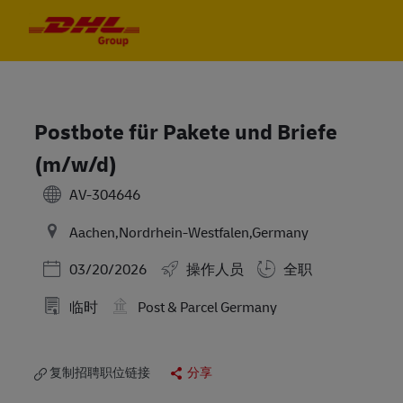
Skip to main content
Skip to main content
-
-
Postbote für Pakete und Briefe
(m/w/d)
AV-304646
Aachen,Nordrhein-Westfalen,Germany
Posted Date
03/20/2026
操作人员
全职
临时
Post & Parcel Germany
复制招聘职位链接
分享