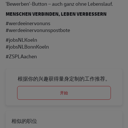
'Bewerben'-Button – auch ganz ohne Lebenslauf.
MENSCHEN VERBINDEN, LEBEN VERBESSERN
#werdeeinervonuns
#werdeeinervonunspostbote
#jobsNLKoeln
#jobsNLBonnKoeln
#ZSPLAachen
根据你的兴趣获得量身定制的工作推荐。
开始
相似的职位