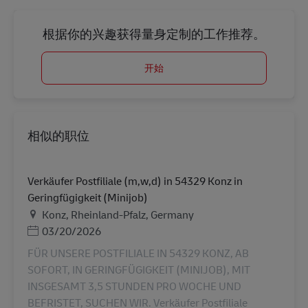
根据你的兴趣获得量身定制的工作推荐。
开始
相似的职位
Verkäufer Postfiliale (m,w,d) in 54329 Konz in
Geringfügigkeit (Minijob)
地点
Konz, Rheinland-Pfalz, Germany
Posted Date
03/20/2026
FÜR UNSERE POSTFILIALE IN 54329 KONZ, AB
SOFORT, IN GERINGFÜGIGKEIT (MINIJOB), MIT
INSGESAMT 3,5 STUNDEN PRO WOCHE UND
BEFRISTET, SUCHEN WIR. Verkäufer Postfiliale