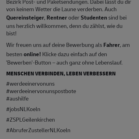
Bezirk Post- und Paketsendungen. Dabei lässt du dir
von keinem Wetter die Laune verderben. Auch
Quereinsteiger
,
Rentner
oder
Studenten
sind bei
uns herzlich willkommen, denn du zählst, wie du
bist!
Wir freuen uns auf deine Bewerbung als
Fahrer
, am
besten
online!
Klicke dazu einfach auf den
'Bewerben'-Button – auch ganz ohne Lebenslauf.
MENSCHEN VERBINDEN, LEBEN VERBESSERN
#werdeeinervonuns
#werdeeinervonunspostbote
#aushilfe
#jobsNLKoeln
#ZSPLGeilenkirchen
#AbruferZustellerNLKoeln