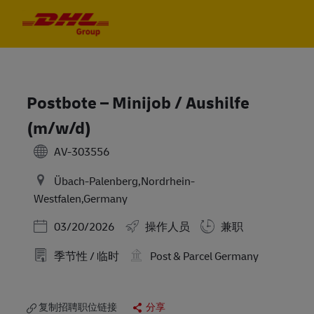
Skip to main content
Skip to main content
-
-
Postbote – Minijob / Aushilfe
(m/w/d)
AV-303556
Übach-Palenberg,Nordrhein-
Westfalen,Germany
Posted Date
03/20/2026
操作人员
兼职
季节性 / 临时
Post & Parcel Germany
复制招聘职位链接
分享