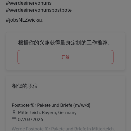
#werdeeinervonuns
#werdeeinervonunspostbote
#jobsNLZwickau
根据你的兴趣获得量身定制的工作推荐。
开始
相似的职位
Postbote für Pakete und Briefe (m/w/d)
地点
Mitterteich, Bayern, Germany
Posted Date
07/03/2026
Werde Postbote für Pakete und Briefe in Mitterteich.