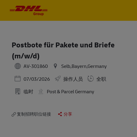
Skip to main content
Skip to main content
-
-
Postbote für Pakete und Briefe
(m/w/d)
AV-301860
Selb,Bayern,Germany
Posted Date
07/03/2026
操作人员
全职
临时
Post & Parcel Germany
复制招聘职位链接
分享