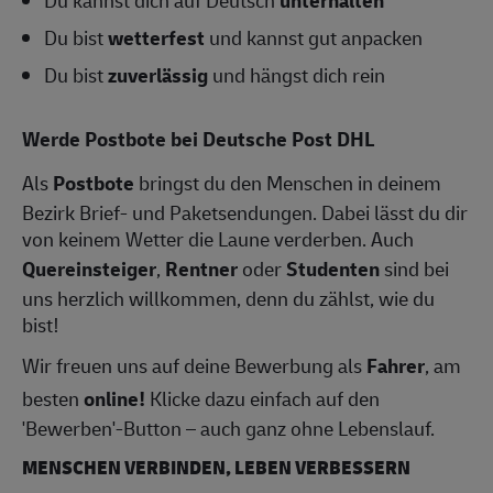
Du kannst dich auf Deutsch
unterhalten
Du bist
wetterfest
und kannst gut anpacken
Du bist
zuverlässig
und hängst dich rein
Werde Postbote bei Deutsche Post DHL
Als
Postbote
bringst du den Menschen in deinem
Bezirk Brief- und Paketsendungen. Dabei lässt du dir
von keinem Wetter die Laune verderben. Auch
Quereinsteiger
,
Rentner
oder
Studenten
sind bei
uns herzlich willkommen, denn du zählst, wie du
bist!
Wir freuen uns auf deine Bewerbung als
Fahrer
, am
besten
online!
Klicke dazu einfach auf den
'Bewerben'-Button – auch ganz ohne Lebenslauf.
MENSCHEN VERBINDEN, LEBEN VERBESSERN