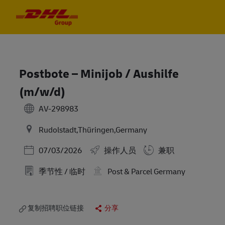
Skip to main content
Skip to main content
-
-
Postbote – Minijob / Aushilfe
(m/w/d)
AV-298983
Rudolstadt,Thüringen,Germany
Posted Date
07/03/2026
操作人员
兼职
季节性 / 临时
Post & Parcel Germany
复制招聘职位链接
分享