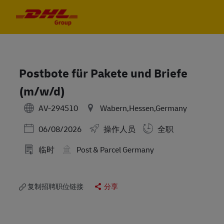
Skip to main content
Skip to main content
-
-
Postbote für Pakete und Briefe
(m/w/d)
AV-294510
Wabern,Hessen,Germany
Posted Date
06/08/2026
操作人员
全职
临时
Post & Parcel Germany
复制招聘职位链接
分享