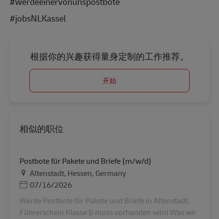
#werdeeinervonunspostbote
#jobsNLKassel
根据你的兴趣获得量身定制的工作推荐。
开始
相似的职位
Postbote für Pakete und Briefe (m/w/d)
地点
Altenstadt, Hessen, Germany
Posted Date
07/16/2026
Werde Postbote für Pakete und Briefe in Altenstadt.
Führerschein Klasse B muss vorhanden sein! Was wir