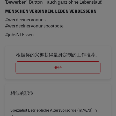
'Bewerben'-Button – auch ganz ohne Lebenslauf.
MENSCHEN VERBINDEN, LEBEN VERBESSERN
#werdeeinervonuns
#werdeeinervonunspostbote
#jobsNLEssen
根据你的兴趣获得量身定制的工作推荐。
开始
相似的职位
Spezialist Betriebliche Altersvorsorge (m/w/d) in