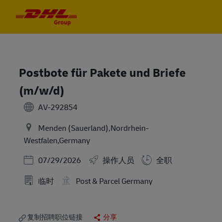
Skip to main content
Skip to main content
-
-
Postbote für Pakete und Briefe
(m/w/d)
AV-292854
Menden (Sauerland),Nordrhein-
Westfalen,Germany
Posted Date
07/29/2026
操作人员
全职
临时
Post & Parcel Germany
复制招聘职位链接
分享