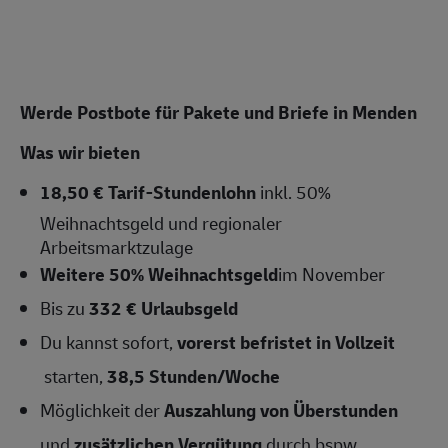
Werde Postbote für Pakete und Briefe in Menden
Was wir bieten
18,50 € Tarif-Stundenlohn
inkl. 50%
Weihnachtsgeld und regionaler
Arbeitsmarktzulage
Weitere 50% Weihnachtsgeld
im November
Bis zu
332 € Urlaubsgeld
Du kannst sofort,
vorerst b
efristet in Vollzeit
starten,
38,5
Stunden/Woche
Möglichkeit der
Auszahlung von Überstunden
und
zusätzlichen Vergütung
durch bspw.