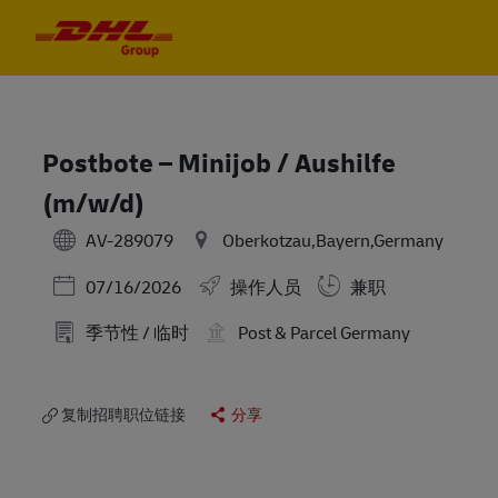
Skip to main content
Skip to main content
-
-
Postbote – Minijob / Aushilfe
(m/w/d)
AV-289079
Oberkotzau,Bayern,Germany
Posted Date
07/16/2026
操作人员
兼职
季节性 / 临时
Post & Parcel Germany
复制招聘职位链接
分享