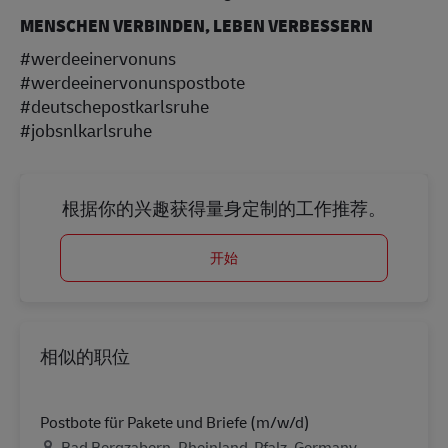
MENSCHEN VERBINDEN, LEBEN VERBESSERN
#werdeeinervonuns
#werdeeinervonunspostbote
#deutschepostkarlsruhe
#jobsnlkarlsruhe
根据你的兴趣获得量身定制的工作推荐。
开始
相似的职位
Postbote für Pakete und Briefe (m/w/d)
地点
Bad Bergzabern, Rheinland-Pfalz, Germany