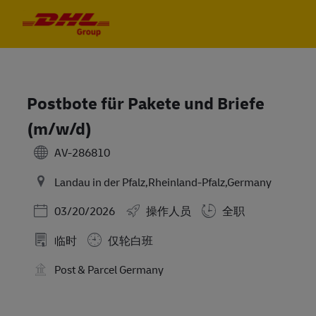
Skip to main content
Skip to main content
-
-
Postbote für Pakete und Briefe
(m/w/d)
AV-286810
Landau in der Pfalz,Rheinland-Pfalz,Germany
Posted Date
03/20/2026
操作人员
全职
临时
仅轮白班
Post & Parcel Germany