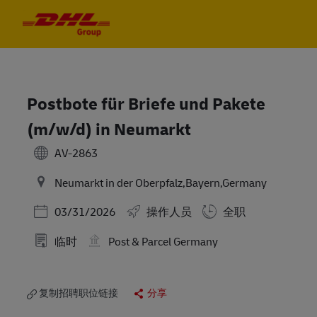
Skip to main content
Skip to main content
-
-
Postbote für Briefe und Pakete
(m/w/d) in Neumarkt
AV-2863
Neumarkt in der Oberpfalz,Bayern,Germany
Posted Date
03/31/2026
操作人员
全职
临时
Post & Parcel Germany
复制招聘职位链接
分享