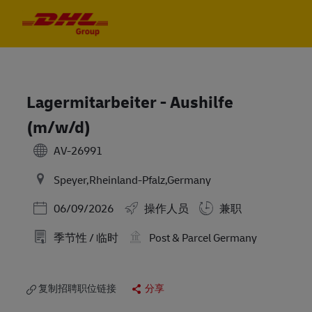
Skip to main content
Skip to main content
-
-
Lagermitarbeiter - Aushilfe
(m/w/d)
AV-26991
Speyer,Rheinland-Pfalz,Germany
Posted Date
06/09/2026
操作人员
兼职
季节性 / 临时
Post & Parcel Germany
复制招聘职位链接
分享