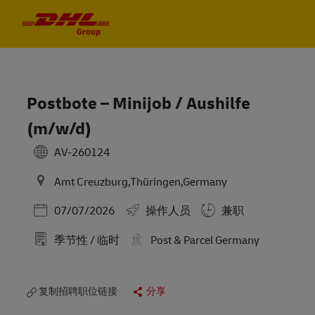
Skip to main content
Skip to main content
-
-
Postbote – Minijob / Aushilfe
(m/w/d)
AV-260124
Amt Creuzburg,Thüringen,Germany
Posted Date
07/07/2026
操作人员
兼职
季节性 / 临时
Post & Parcel Germany
复制招聘职位链接
分享