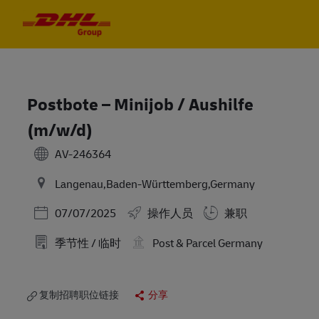
Skip to main content
Skip to main content
-
-
Postbote – Minijob / Aushilfe
(m/w/d)
AV-246364
Langenau,Baden-Württemberg,Germany
Posted Date
07/07/2025
操作人员
兼职
季节性 / 临时
Post & Parcel Germany
复制招聘职位链接
分享