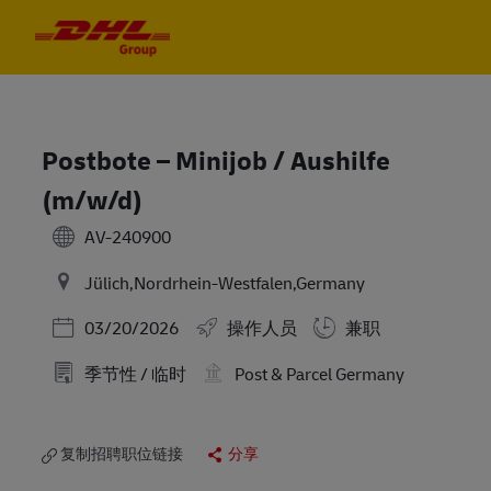
Skip to main content
Skip to main content
-
-
Postbote – Minijob / Aushilfe
(m/w/d)
AV-240900
Jülich,Nordrhein-Westfalen,Germany
Posted Date
03/20/2026
操作人员
兼职
季节性 / 临时
Post & Parcel Germany
复制招聘职位链接
分享