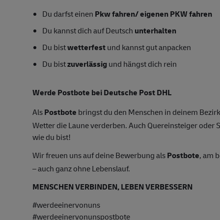
Du darfst einen
Pkw fahren/ eigenen PKW fahren
Du kannst dich auf Deutsch
unterhalten
Du bist
wetterfest
und kannst gut anpacken
Du bist
zuverlässig
und hängst dich rein
Werde Postbote bei Deutsche Post DHL
Als
Postbote
bringst du den Menschen in deinem Bezirk
Wetter die Laune verderben. Auch Quereinsteiger oder S
wie du bist!
Wir freuen uns auf deine Bewerbung als
Postbote
, am 
– auch ganz ohne Lebenslauf.
MENSCHEN VERBINDEN, LEBEN VERBESSERN
#werdeeinervonuns
#werdeeinervonunspostbote