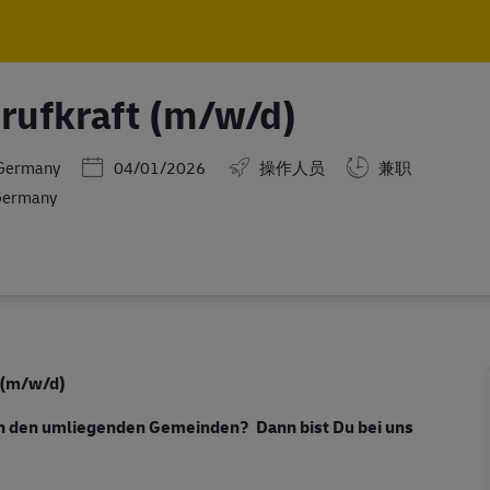
Skip to main content
Skip to main content
Abrufkraft (m/w/d)
Posted Date
,Germany
04/01/2026
操作人员
兼职
 Germany
s (m/w/d)
 in den umliegenden Gemeinden? Dann bist Du bei uns