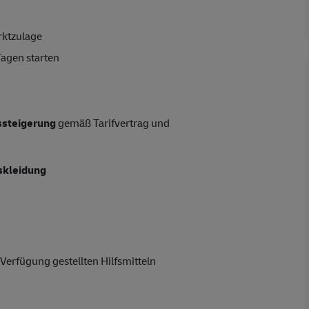
rktzulage
Tagen starten
tssteigerung
gemäß Tarifvertrag und
skleidung
Verfügung gestellten Hilfsmitteln