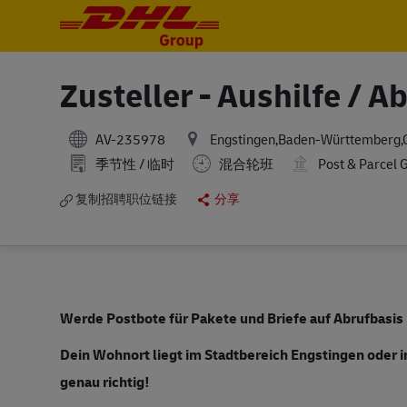
-
-
Zusteller - Aushilfe / 
AV-235978
Engstingen,Baden-Württemberg
季节性 / 临时
混合轮班
Post & Parcel
复制招聘职位链接
分享
Werde Postbote für Pakete und Briefe auf Abrufbasi
Dein
Wohnort liegt im Stadtbereich Engstingen oder
genau richtig!