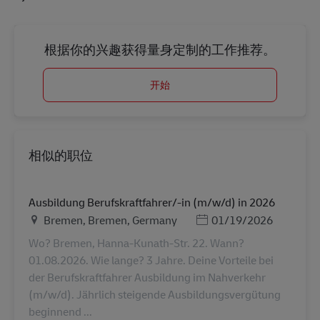
根据你的兴趣获得量身定制的工作推荐。
开始
相似的职位
Ausbildung Berufskraftfahrer/-in (m/w/d) in 2026
地点
Posted Date
Bremen, Bremen, Germany
01/19/2026
Wo? Bremen, Hanna-Kunath-Str. 22. Wann?
01.08.2026. Wie lange? 3 Jahre. Deine Vorteile bei
der Berufskraftfahrer Ausbildung im Nahverkehr
(m/w/d). Jährlich steigende Ausbildungsvergütung
beginnend ...