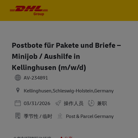
Skip to main content
Skip to main content
-
-
Postbote für Pakete und Briefe –
Minijob / Aushilfe in
Kellinghusen (m/w/d)
AV-234891
Kellinghusen,Schleswig-Holstein,Germany
Posted Date
03/31/2026
操作人员
兼职
季节性 / 临时
Post & Parcel Germany