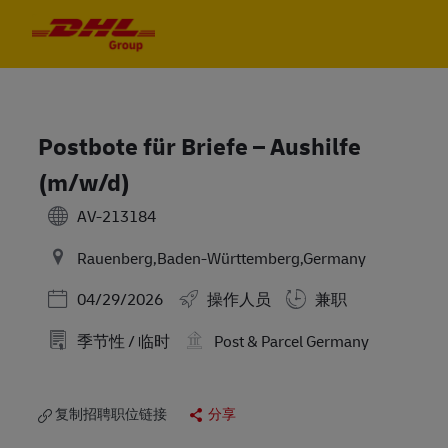
Skip to main content
Skip to main content
-
-
Postbote für Briefe – Aushilfe
(m/w/d)
AV-213184
Rauenberg,Baden-Württemberg,Germany
Posted Date
04/29/2026
操作人员
兼职
季节性 / 临时
Post & Parcel Germany
复制招聘职位链接
分享