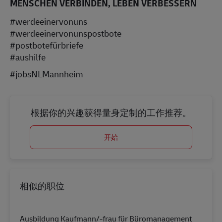
MENSCHEN VERBINDEN, LEBEN VERBESSERN
#werdeeinervonuns
#werdeeinervonunspostbote
#postbotefürbriefe
#aushilfe
#jobsNLMannheim
根据你的兴趣获得量身定制的工作推荐。
开始
相似的职位
Ausbildung Kaufmann/-frau für Büromanagement