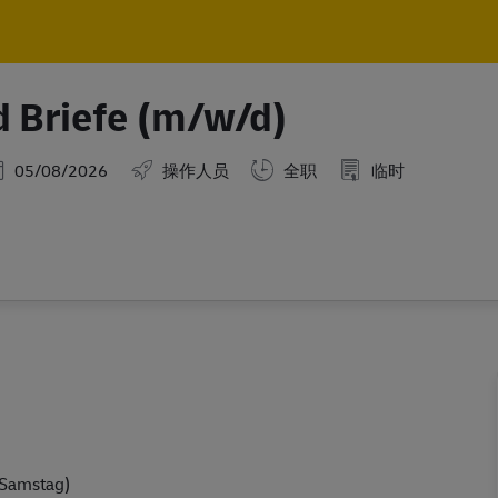
Skip to main content
Skip to main content
d Briefe (m/w/d)
osted Date
05/08/2026
操作人员
全职
临时
 Samstag)