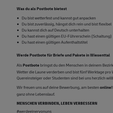
Was du als Postbote bietest
Du bist wetterfest und kannst gut anpacken
Du bist zuverlässig, hängst dich rein und bist flexibel
Du kannst dich auf Deutsch unterhalten
Du hast einen gültigen EU-Führerschein (Schaltung)
Du hast einen gültigen Aufenthaltstitel
Werde Postbote für Briefe und Pakete in Wiesenttal
Als
Postbote
bringst du den Menschen in deinem Bezirk
Wetter die Laune verderben und bist fünf Werktage pr
Quereinsteiger oder Studenten sind bei uns herzlich wil
Wir freuen uns auf deine Bewerbung, am besten
online!
ganz ohne Lebenslauf.
MENSCHEN VERBINDEN, LEBEN VERBESSERN
#werdeeinervonuns