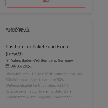
开始
相似的职位
Postbote für Pakete und Briefe
(m/w/d)
地点
Aalen, Baden-Württemberg, Germany
Posted Date
08/03/2026
Was wir bieten. 19,02 € Tarif-Stundenlohn inkl.
50% Weihnachtsgeld. +weitere 50%
Weihnachtsgeld im November. +332 €
Urlaubsgeld im Juli ab dem 2. Jahr. Eine
unbefristete Anstellung mit 6-monatiger ...