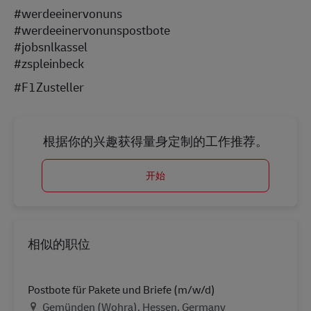
#werdeeinervonuns
#werdeeinervonunspostbote
#jobsnlkassel
#zspleinbeck
#F1Zusteller
根据你的兴趣获得量身定制的工作推荐。
开始
相似的职位
Postbote für Pakete und Briefe (m/w/d)
地点
Gemünden (Wohra), Hessen, Germany