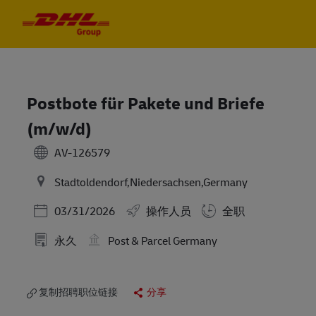
Skip to main content
Skip to main content
-
-
Postbote für Pakete und Briefe
(m/w/d)
AV-126579
Stadtoldendorf,Niedersachsen,Germany
Posted Date
03/31/2026
操作人员
全职
永久
Post & Parcel Germany
复制招聘职位链接
分享