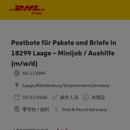
Skip to main content
Skip to main content
-
-
Postbote für Pakete und Briefe in
18299 Laage – Minijob / Aushilfe
(m/w/d)
AV-112049
Laage,Mecklenburg-Vorpommern,Germany
Posted Date
03/31/2026
操作人员
未指定
季节性 / 临时
Post & Parcel Germany