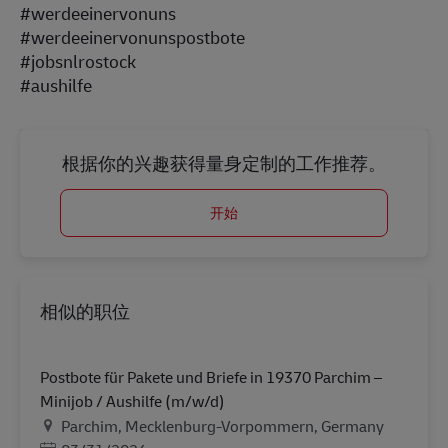
#werdeeinervonuns
#werdeeinervonunspostbote
#jobsnlrostock
#aushilfe
根据你的兴趣获得量身定制的工作推荐。
开始
相似的职位
Postbote für Pakete und Briefe in 19370 Parchim –
Minijob / Aushilfe (m/w/d)
地点
Parchim, Mecklenburg-Vorpommern, Germany