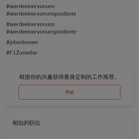
#werdeeinervonuns
#werdeeinervonunspostbote
#werdeeinervonuns
#werdeeinervonunspostbote
#jobsnlessen
#F1Zusteller
根据你的兴趣获得量身定制的工作推荐。
开始
相似的职位