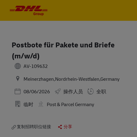
Skip to main content
Skip to main content
-
-
Postbote für Pakete und Briefe
(m/w/d)
AV-109632
Meinerzhagen,Nordrhein-Westfalen,Germany
Posted Date
08/06/2026
操作人员
全职
临时
Post & Parcel Germany
复制招聘职位链接
分享