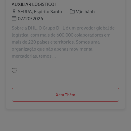
AUXILIAR LOGISTICO I
Địa điểm
Danh mục
SERRA, Espírito Santo
Vận hành
Posted Date
07/20/2026
Sobre a DHL. O Grupo DHL é um provedor global de
logística, com mais de 600.000 colaboradores em
mais de 220 países e territórios. Somos uma
organização que não apenas movimenta
mercadorias, temos ...
Lưu AUXILIAR LOGISTICO I BR42744
Xem Thêm