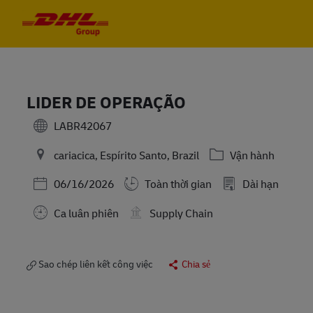
Skip to main content
Skip to main content
-
-
LIDER DE OPERAÇÃO
LABR42067
Danh mục
cariacica, Espírito Santo, Brazil
Vận hành
Posted Date
06/16/2026
Toàn thời gian
Dài hạn
Ca luân phiên
Supply Chain
Sao chép liên kết công việc
Chia sẻ