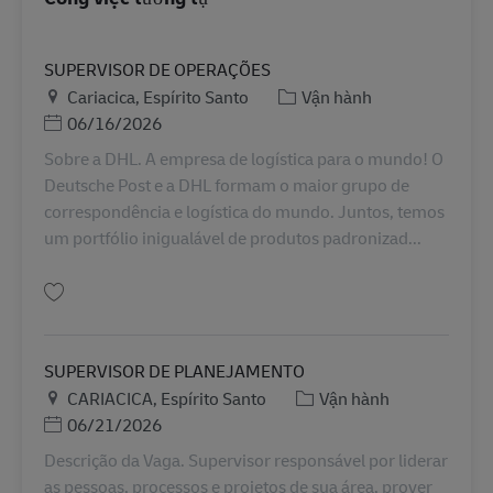
SUPERVISOR DE OPERAÇÕES
Địa điểm
Danh mục
Cariacica, Espírito Santo
Vận hành
Posted Date
06/16/2026
Sobre a DHL. A empresa de logística para o mundo! O
Deutsche Post e a DHL formam o maior grupo de
correspondência e logística do mundo. Juntos, temos
um portfólio inigualável de produtos padronizad...
Lưu SUPERVISOR DE OPERAÇÕES BR41976
SUPERVISOR DE PLANEJAMENTO
Địa điểm
Danh mục
CARIACICA, Espírito Santo
Vận hành
Posted Date
06/21/2026
Descrição da Vaga. Supervisor responsável por liderar
as pessoas, processos e projetos de sua área, prover