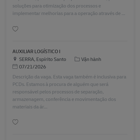
soluções para otimização dos processos e
implementar melhorias para a operação através de ...
Lưu SUPERVISOR DE PLANEJAMENTO BR42153
AUXILIAR LOGÍSTICO I
Địa điểm
Danh mục
SERRA, Espírito Santo
Vận hành
Posted Date
07/21/2026
Descrição da vaga. Esta vaga também é inclusiva para
PCDs. Estamos à procura de alguém que será
responsável pelos processos de separação,
armazenagem, conferência e movimentação dos
materiais da ár...
Lưu AUXILIAR LOGÍSTICO I BR43061