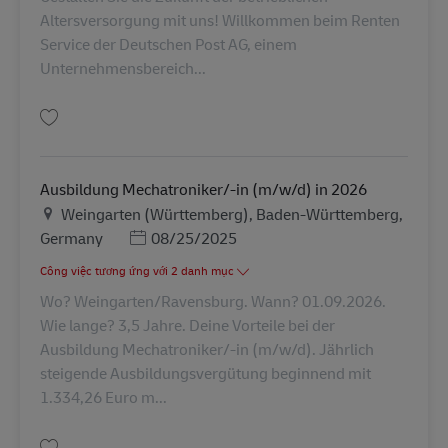
Altersversorgung mit uns! Willkommen beim Renten
Service der Deutschen Post AG, einem
Unternehmensbereich...
Lưu Senior IT-Spezialist / SAP HCM Berater (m/w/d) AV-368615
Ausbildung Mechatroniker/-in (m/w/d) in 2026
Địa điểm
Weingarten (Württemberg), Baden-Württemberg,
Posted Date
Germany
08/25/2025
Công việc tương ứng với 2 danh mục
Wo? Weingarten/Ravensburg. Wann? 01.09.2026.
Wie lange? 3,5 Jahre. Deine Vorteile bei der
Ausbildung Mechatroniker/-in (m/w/d). Jährlich
steigende Ausbildungsvergütung beginnend mit
1.334,26 Euro m...