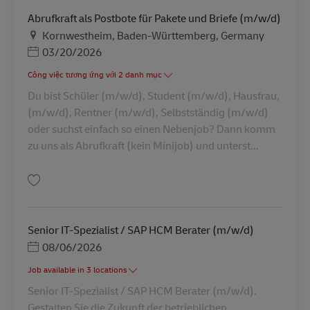
Abrufkraft als Postbote für Pakete und Briefe (m/w/d)
Địa điểm
Kornwestheim, Baden-Württemberg, Germany
Posted Date
03/20/2026
Công việc tương ứng với 2 danh mục
Du bist Schüler (m/w/d), Student (m/w/d), Hausfrau,
(m/w/d), Rentner (m/w/d), Selbstständig (m/w/d)
oder suchst einfach so einen Nebenjob? Dann komm
zu uns als Abrufkraft (kein Minijob) und unterst...
Lưu Abrufkraft als Postbote für Pakete und Briefe (m/w/d) AV-326913
Senior IT-Spezialist / SAP HCM Berater (m/w/d)
Posted Date
08/06/2026
Job available in 3 locations
Senior IT-Spezialist / SAP HCM Berater (m/w/d).
Gestalten Sie die Zukunft der betrieblichen