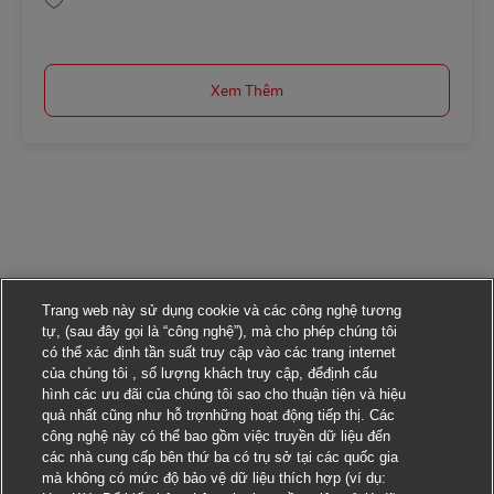
Lưu Ausbildung Mechatroniker/-in (m/w/d) in 2026 AV-305160
Xem Thêm
Trang web này sử dụng cookie và các công nghệ tương
tự, (sau đây gọi là “công nghệ”), mà cho phép chúng tôi
có thể xác định tần suất truy cập vào các trang internet
của chúng tôi , số lượng khách truy cập, đểđịnh cấu
hình các ưu đãi của chúng tôi sao cho thuận tiện và hiệu
quả nhất cũng như hỗ trợnhững hoạt động tiếp thị. Các
công nghệ này có thể bao gồm việc truyền dữ liệu đến
các nhà cung cấp bên thứ ba có trụ sở tại các quốc gia
mà không có mức độ bảo vệ dữ liệu thích hợp (ví dụ: