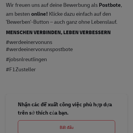
Wir freuen uns auf deine Bewerbung als
Postbote
,
am besten
online!
Klicke dazu einfach auf den
'Bewerben'-Button – auch ganz ohne Lebenslauf.
MENSCHEN VERBINDEN, LEBEN VERBESSERN
#werdeeinervonuns
#werdeeinervonunspostbote
#jobsnlreutlingen
#F1Zusteller
Nhận các đề xuất công việc phù hợp dựa
trên sở thích của bạn.
Bắt đầu