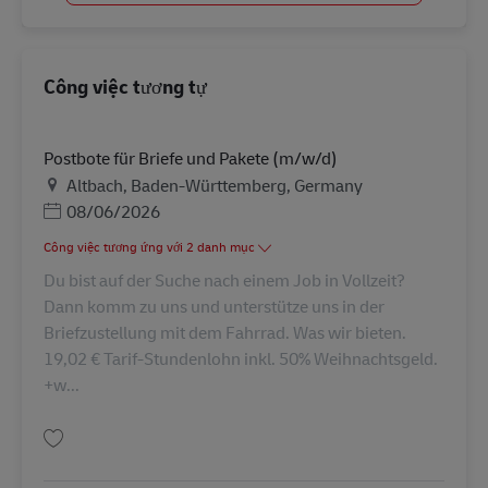
Công việc tương tự
Postbote für Briefe und Pakete (m/w/d)
Địa điểm
Altbach, Baden-Württemberg, Germany
Posted Date
08/06/2026
Công việc tương ứng với 2 danh mục
Du bist auf der Suche nach einem Job in Vollzeit?
Dann komm zu uns und unterstütze uns in der
Briefzustellung mit dem Fahrrad. Was wir bieten.
19,02 € Tarif-Stundenlohn inkl. 50% Weihnachtsgeld.
+w...
Lưu Postbote für Briefe und Pakete (m/w/d) AV-323140