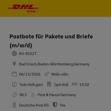
Skip to main content
Skip to main content
-
-
Postbote für Pakete und Briefe
(m/w/d)
AV-95327
Bad Urach,Baden-Württemberg,Germany
Posted Date
06/15/2026
Nhân viên
Toàn thời gian
Tạm thời
19,02
38.5
Post & Parcel Germany
Deutsche Post AG
Yes