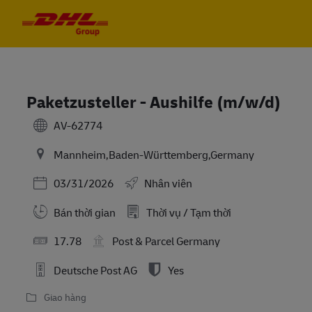
Skip to main content
Skip to main content
-
-
Paketzusteller - Aushilfe (m/w/d)
AV-62774
Mannheim,Baden-Württemberg,Germany
Posted Date
03/31/2026
Nhân viên
Bán thời gian
Thời vụ / Tạm thời
17.78
Post & Parcel Germany
Deutsche Post AG
Yes
Giao hàng