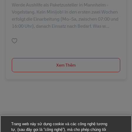
Werde Aushilfe als Paketzusteller in Mannheim -
Vogelstang. Kein Minijob! In den ersten zwei Wochen
erfolgt die Einarbeitung (Mo–Sa, zwischen 07:00 und
16:00 Uhr), danach Einsatz nach Bedarf. Was w...
Lưu Paketzusteller - Aushilfe (m/w/d) AV-34633
Xem Thêm
Trang web này sử dụng cookie và các công nghệ tương
tự, (sau đây gọi là “công nghệ”), mà cho phép chúng tôi