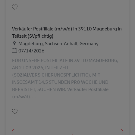
Lưu Verkäufer Postfiliale (m/w/d) in 39365 Eilsleben in Geringfügigkeit (M
Verkäufer Postfiliale (m/w/d) in 39110 Magdeburg in
Teilzeit (SVpflichtig)
Địa điểm
Magdeburg, Sachsen-Anhalt, Germany
Posted Date
07/14/2026
FÜR UNSERE POSTFILIALE IN 39110 MAGDEBURG,
AB 21.09.2026, IN TEILZEIT
(SOZIALVERSICHERUNGSPFLICHTIG), MIT
INSGESAMT 14,5 STUNDEN PRO WOCHE UND
BEFRISTET, SUCHEN WIR. Verkäufer Postfiliale
(m/w/d). ...
Lưu Verkäufer Postfiliale (m/w/d) in 39110 Magdeburg in Teilzeit (SVpflic