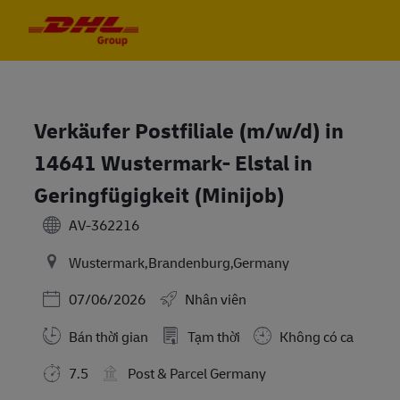
Skip to main content
Skip to main content
-
-
Verkäufer Postfiliale (m/w/d) in
14641 Wustermark- Elstal in
Geringfügigkeit (Minijob)
AV-362216
Wustermark,Brandenburg,Germany
Posted Date
07/06/2026
Nhân viên
Bán thời gian
Tạm thời
Không có ca
7.5
Post & Parcel Germany