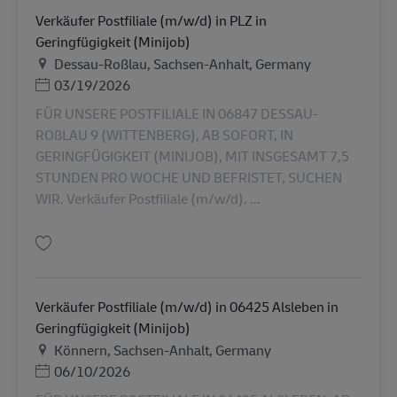
Verkäufer Postfiliale (m/w/d) in PLZ in
Geringfügigkeit (Minijob)
Địa điểm
Dessau-Roßlau, Sachsen-Anhalt, Germany
Posted Date
03/19/2026
FÜR UNSERE POSTFILIALE IN 06847 DESSAU-
ROßLAU 9 (WITTENBERG), AB SOFORT, IN
GERINGFÜGIGKEIT (MINIJOB), MIT INSGESAMT 7,5
STUNDEN PRO WOCHE UND BEFRISTET, SUCHEN
WIR. Verkäufer Postfiliale (m/w/d). ...
Lưu Verkäufer Postfiliale (m/w/d) in PLZ in Geringfügigkeit (Minijob) AV-3
Verkäufer Postfiliale (m/w/d) in 06425 Alsleben in
Geringfügigkeit (Minijob)
Địa điểm
Könnern, Sachsen-Anhalt, Germany
Posted Date
06/10/2026