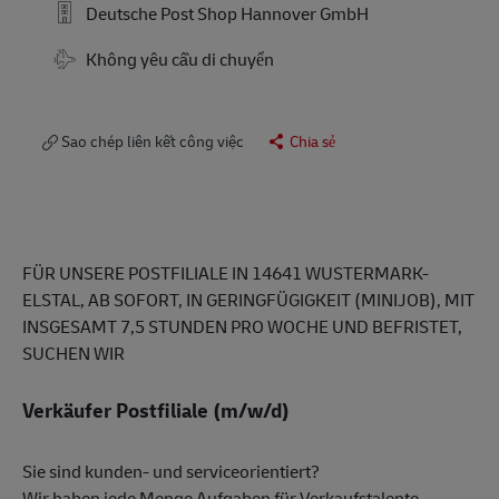
Deutsche Post Shop Hannover GmbH
Travel Required
Không yêu cầu di chuyển
Sao chép liên kết công việc
Chia sẻ
FÜR UNSERE POSTFILIALE IN 14641 WUSTERMARK-
ELSTAL, AB SOFORT, IN GERINGFÜGIGKEIT (MINIJOB), MIT
INSGESAMT 7,5 STUNDEN PRO WOCHE UND BEFRISTET,
SUCHEN WIR
Verkäufer Postfiliale (m/w/d)
Sie sind kunden- und serviceorientiert?
Wir haben jede Menge Aufgaben für Verkaufstalente.