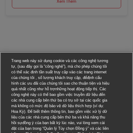
Xem Thêm
Trang web này sử dụng cookie và các công nghệ tương
tự, (sau đây gọi là “công nghệ”), mà cho phép chúng tôi
có thể xác định tần suất truy cập vào các trang internet
của chúng tôi , số lượng khách truy cập, đểđịnh cấu
hình các ưu đãi của chúng tôi sao cho thuận tiện và hiệu
quả nhất cũng như hỗ trợnhững hoạt động tiếp thị. Các
công nghệ này có thể bao gồm việc truyền dữ liệu đến
các nhà cung cấp bên thứ ba có trụ sở tại các quốc gia
mà không có mức độ bảo vệ dữ liệu thích hợp (ví dụ:
Hoa Kỳ). Để biết thêm thông tin, bao gồm việc xử lý dữ
liệu của các nhà cung cấp bên thứ ba và khả năng thu
hồi sựđồng ý của bạn bất kỳ lúc nào, vui lòng xem cài
đặt của bạn trong “Quản lý Tùy chọn Đồng ý” và các liên