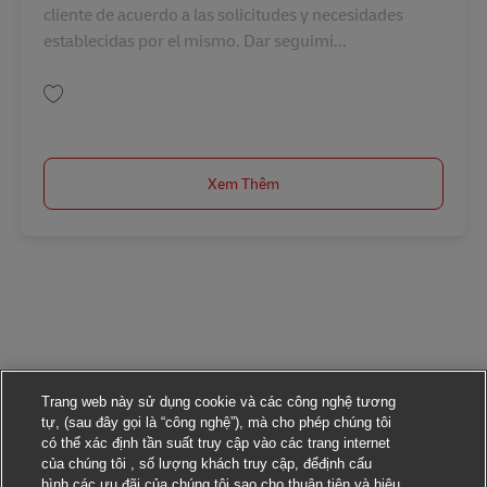
cliente de acuerdo a las solicitudes y necesidades
establecidas por el mismo. Dar seguimi...
Lưu Especialista de Servicio al Cliente Inplant I AV-363384
Xem Thêm
Trang web này sử dụng cookie và các công nghệ tương
tự, (sau đây gọi là “công nghệ”), mà cho phép chúng tôi
có thể xác định tần suất truy cập vào các trang internet
của chúng tôi , số lượng khách truy cập, đểđịnh cấu
hình các ưu đãi của chúng tôi sao cho thuận tiện và hiệu