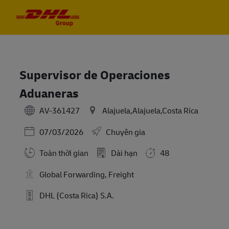
Skip to main content
Skip to main content
-
-
Supervisor de Operaciones
Aduaneras
AV-361427
Alajuela,Alajuela,Costa Rica
Posted Date
07/03/2026
Chuyên gia
Toàn thời gian
Dài hạn
48
Global Forwarding, Freight
DHL (Costa Rica) S.A.