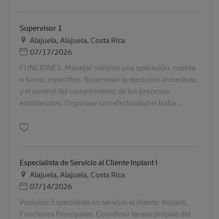
Lưu Supervisor de departamento de aéreo AV-359554
Supervisor 1
Địa điểm
Alajuela, Alajuela, Costa Rica
Posted Date
07/17/2026
FUNCIONES. Manejar mínimo una operación, cuenta
o turno, específico. Supervisar la ejecución inmediata
y el control del cumplimiento de los procesos
establecidos. Organizar con efectividad el traba...
Lưu Supervisor 1 AV-364543
Especialista de Servicio al Cliente Inplant I
Địa điểm
Alajuela, Alajuela, Costa Rica
Posted Date
07/14/2026
Posición: Especialista en servicio al cliente. Inplant.
Funciones Principales. Coordinar tareas propias del