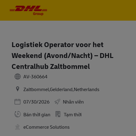
Skip to main content
Skip to main content
-
-
Logistiek Operator voor het
Weekend (Avond/Nacht) – DHL
Centralhub Zaltbommel
AV-360664
Zaltbommel,Gelderland,Netherlands
Posted Date
07/30/2026
Nhân viên
Bán thời gian
Tạm thời
eCommerce Solutions