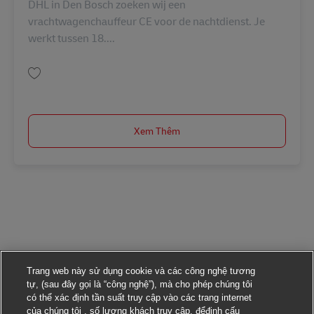
DHL in Den Bosch zoeken wij een
vrachtwagenchauffeur CE voor de nachtdienst. Je
werkt tussen 18....
Lưu Chauffeur CE nacht AV-332462
Xem Thêm
Trang web này sử dụng cookie và các công nghệ tương
tự, (sau đây gọi là “công nghệ”), mà cho phép chúng tôi
có thể xác định tần suất truy cập vào các trang internet
của chúng tôi , số lượng khách truy cập, đểđịnh cấu