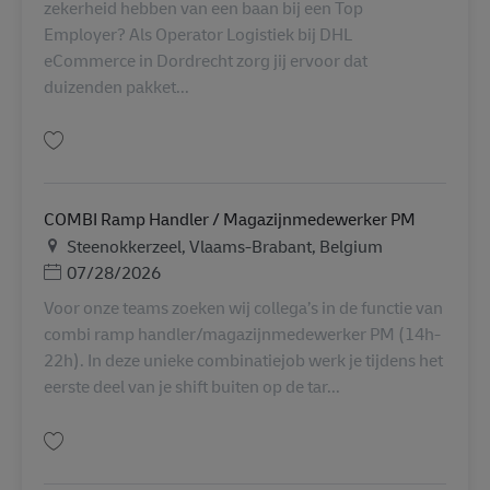
zekerheid hebben van een baan bij een Top
Employer? Als Operator Logistiek bij DHL
eCommerce in Dordrecht zorg jij ervoor dat
duizenden pakket...
Lưu Operator Logistiek AV-357695
COMBI Ramp Handler / Magazijnmedewerker PM
Địa điểm
Steenokkerzeel, Vlaams-Brabant, Belgium
Posted Date
07/28/2026
Voor onze teams zoeken wij collega’s in de functie van
combi ramp handler/magazijnmedewerker PM (14h-
22h). In deze unieke combinatiejob werk je tijdens het
eerste deel van je shift buiten op de tar...
Lưu COMBI Ramp Handler / Magazijnmedewerker PM AV-366774