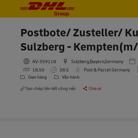
-
-
Postbote/ Zusteller/ Ku
Sulzberg - Kempten(m
Pos
AV-359118
Sulzberg,Bayern,Germany
18.50
38.5
Post & Parcel Germany
Giao hàng
Vận hành
Sao chép liên kết công việc
Chia sẻ