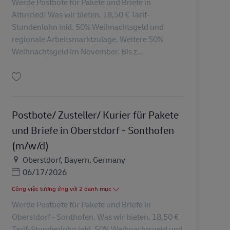
Werde Postbote für Pakete und Briefe in
Altusried! Was wir bieten. 18,50 € Tarif-
Stundenlohn inkl. 50% Weihnachtsgeld und
regionale Arbeitsmarktzulage. Weitere 50%
Weihnachtsgeld im November. Bis z...
Lưu Postbote / Zusteller / Kurier für Pakete und Briefe (m/w/d) AV-348016
Postbote/ Zusteller/ Kurier für Pakete
und Briefe in Oberstdorf - Sonthofen
(m/w/d)
Địa điểm
Oberstdorf, Bayern, Germany
Posted Date
06/17/2026
Công việc tương ứng với 2 danh mục
Werde Postbote für Pakete und Briefe in
Oberstdorf - Sonthofen. Was wir bieten. 18,50 €
Tarif-Stundenlohn inkl. 50% Weihnachtsgeld und