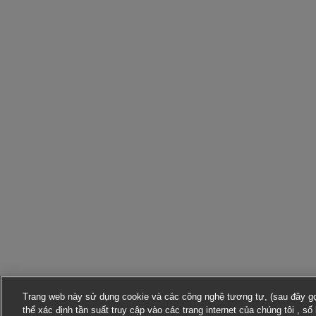
Trang web này sử dụng cookie và các công nghệ tương tự, (sau đây gọi
thể xác định tần suất truy cập vào các trang internet của chúng tôi , s