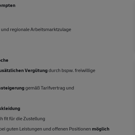
Kempten
 und regionale Arbeitsmarktzulage
oche
usätzlichen Vergütung
durch bspw. freiwillige
tssteigerung
gemäß Tarifvertrag und
skleidung
 fit für die Zustellung
 bei guten Leistungen und offenen Positionen
möglich