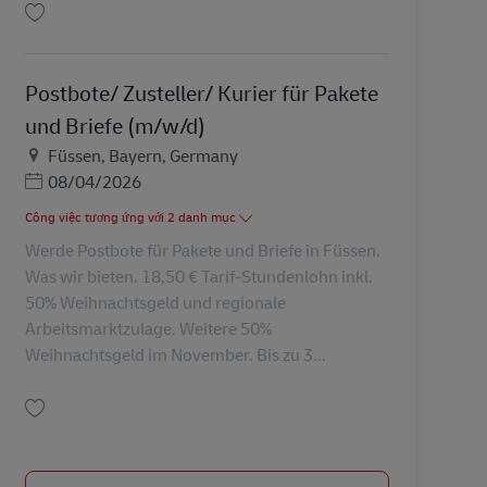
Lưu Postbote/ Zusteller/ Kurier für Pakete und Briefe (m/w/d) AV-368696
Postbote/ Zusteller/ Kurier für Pakete
und Briefe (m/w/d)
Địa điểm
Füssen, Bayern, Germany
Posted Date
08/04/2026
Công việc tương ứng với 2 danh mục
Werde Postbote für Pakete und Briefe in Füssen.
Was wir bieten. 18,50 € Tarif-Stundenlohn inkl.
50% Weihnachtsgeld und regionale
Arbeitsmarktzulage. Weitere 50%
Weihnachtsgeld im November. Bis zu 3...
Lưu Postbote/ Zusteller/ Kurier für Pakete und Briefe (m/w/d) AV-367931