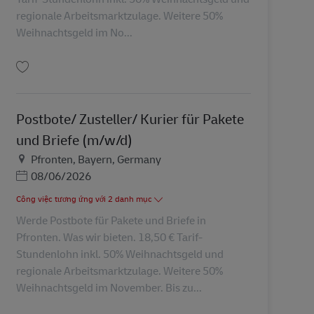
regionale Arbeitsmarktzulage. Weitere 50%
Weihnachtsgeld im No...
Lưu Postbote/ Zusteller/ Kurier für Pakete und Briefe in Oberstdorf - Sonth
Postbote/ Zusteller/ Kurier für Pakete
und Briefe (m/w/d)
Địa điểm
Pfronten, Bayern, Germany
Posted Date
08/06/2026
Công việc tương ứng với 2 danh mục
Werde Postbote für Pakete und Briefe in
Pfronten. Was wir bieten. 18,50 € Tarif-
Stundenlohn inkl. 50% Weihnachtsgeld und
regionale Arbeitsmarktzulage. Weitere 50%
Weihnachtsgeld im November. Bis zu...