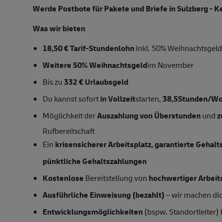
Werde Postbote für Pakete und Briefe in Sulzberg - 
Was wir bieten
18,50 € Tarif-Stundenlohn
inkl. 50% Weihnachtsgeld
Weitere 50% Weihnachtsgeld
im November
Bis zu
332 € Urlaubsgeld
Du kannst sofort
in Vollzeit
starten,
38,5Stunden/W
Möglichkeit der
Auszahlung von Überstunden
und
z
Rufbereitschaft
Ein
krisensicherer Arbeitsplatz, garantierte Gehal
pünktliche Gehaltszahlungen
Kostenlose
Bereitstellung von
hochwertiger Arbeit
Ausführliche Einweisung (bezahlt)
– wir machen dich
Entwicklungsmöglichkeiten
(bspw. Standortleiter)