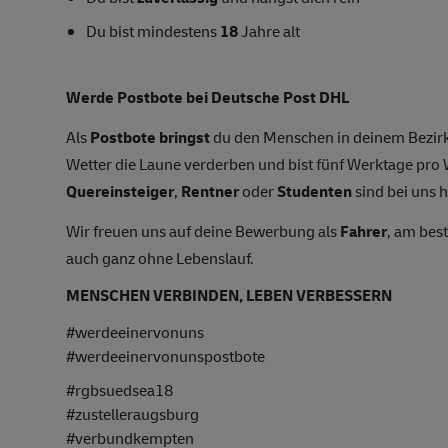
Du bist mindestens
18
Jahre alt
Werde Postbote bei Deutsche Post DHL
Als
Postbote bringst
du den Menschen in deinem Bezirk
Wetter die Laune verderben und bist fünf Werktage pr
Quereinsteiger
,
Rentner
oder
Studenten
sind bei uns h
Wir freuen uns auf deine Bewerbung als
Fahrer
, am bes
auch ganz ohne Lebenslauf.
MENSCHEN VERBINDEN, LEBEN VERBESSERN
#werdeeinervonuns
#werdeeinervonunspostbote
#rgbsuedsea18
#zustelleraugsburg
#verbundkempten