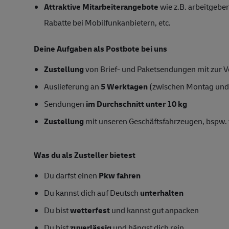
Attraktive Mitarbeiterangebote
wie z.B. arbeitgeber
Rabatte bei Mobilfunkanbietern, etc.
Deine Aufgaben als Postbote bei uns
Zustellung
von Brief- und Paketsendungen mit zur Ve
Auslieferung an
5 Werktagen
(zwischen Montag und
Sendungen
im Durchschnitt unter 10 kg
Zustellung
mit unseren Geschäftsfahrzeugen, bspw. 
Was du als Zusteller bietest
Du darfst einen
Pkw fahren
Du kannst dich auf Deutsch
unterhalten
Du bist
wetterfest
und kannst gut anpacken
Du bist
zuverlässig
und hängst dich rein