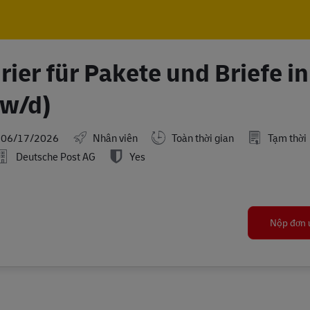
Skip to main content
Skip to main content
rier für Pakete und Briefe in
/w/d)
ted Date
06/17/2026
Nhân viên
Toàn thời gian
Tạm thời
Deutsche Post AG
Yes
Nộp đơn 