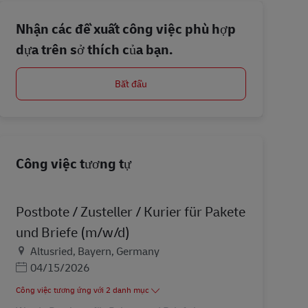
Nhận các đề xuất công việc phù hợp
dựa trên sở thích của bạn.
Bắt đầu
Công việc tương tự
Postbote / Zusteller / Kurier für Pakete
und Briefe (m/w/d)
Địa điểm
Altusried, Bayern, Germany
Posted Date
04/15/2026
Công việc tương ứng với 2 danh mục