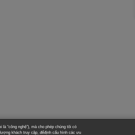
 là “công nghệ”), mà cho phép chúng tôi có
ố lượng khách truy cập, đểđịnh cấu hình các ưu