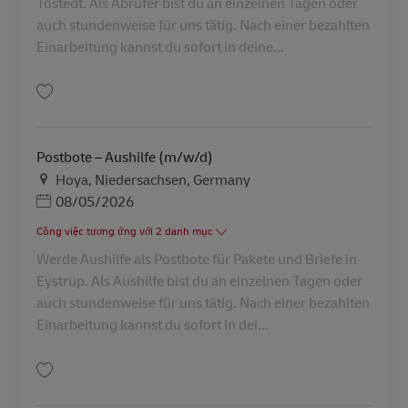
Tostedt. Als Abrufer bist du an einzelnen Tagen oder
auch stundenweise für uns tätig. Nach einer bezahlten
Einarbeitung kannst du sofort in deine...
Lưu Postbote – Minijob / Aushilfe (m/w/d) AV-366097
Postbote – Aushilfe (m/w/d)
Địa điểm
Hoya, Niedersachsen, Germany
Posted Date
08/05/2026
Công việc tương ứng với 2 danh mục
Werde Aushilfe als Postbote für Pakete und Briefe in
Eystrup. Als Aushilfe bist du an einzelnen Tagen oder
auch stundenweise für uns tätig. Nach einer bezahlten
Einarbeitung kannst du sofort in dei...
Lưu Postbote – Aushilfe (m/w/d) AV-237009