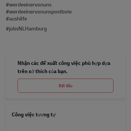
#werdeeinervonuns
#werdeeinervonunspostbote
#aushilfe
#jobsNLHamburg
Nhận các đề xuất công việc phù hợp dựa
trên sở thích của bạn.
Bắt đầu
Công việc tương tự