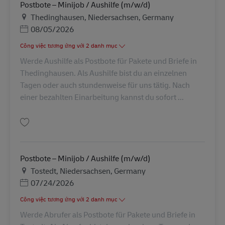
Postbote – Minijob / Aushilfe (m/w/d)
Địa điểm
Thedinghausen, Niedersachsen, Germany
Posted Date
08/05/2026
Công việc tương ứng với 2 danh mục
Werde Aushilfe als Postbote für Pakete und Briefe in
Thedinghausen. Als Aushilfe bist du an einzelnen
Tagen oder auch stundenweise für uns tätig. Nach
einer bezahlten Einarbeitung kannst du sofort ...
Lưu Postbote – Minijob / Aushilfe (m/w/d) AV-238181
Postbote – Minijob / Aushilfe (m/w/d)
Địa điểm
Tostedt, Niedersachsen, Germany
Posted Date
07/24/2026
Công việc tương ứng với 2 danh mục
Werde Abrufer als Postbote für Pakete und Briefe in