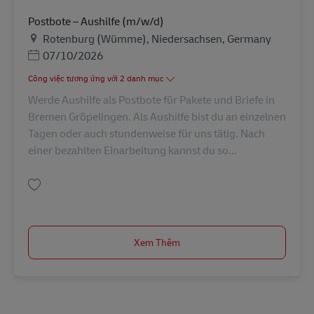
Postbote – Aushilfe (m/w/d)
Địa điểm
Rotenburg (Wümme), Niedersachsen, Germany
Posted Date
07/10/2026
Công việc tương ứng với 2 danh mục
Werde Aushilfe als Postbote für Pakete und Briefe in
Bremen Gröpelingen. Als Aushilfe bist du an einzelnen
Tagen oder auch stundenweise für uns tätig. Nach
einer bezahlten Einarbeitung kannst du so...
Lưu Postbote – Aushilfe (m/w/d) AV-237001
Xem Thêm