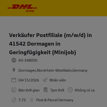
Skip to main content
Skip to main content
-
-
Verkäufer Postfiliale (m/w/d) in
41542 Dormagen in
Geringfügigkeit (Minijob)
AV-348050
Dormagen,Nordrhein-Westfalen,Germany
Posted Date
04/15/2026
Nhân viên
Bán thời gian
Tạm thời
Không có ca
7.75
Post & Parcel Germany