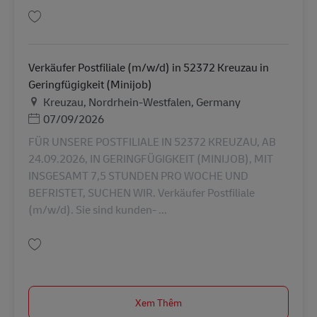
Lưu Verkäufer Postfiliale (m/w/d) in 52353 Düren in Geringfügigkeit (Mini
Verkäufer Postfiliale (m/w/d) in 52372 Kreuzau in
Geringfügigkeit (Minijob)
Địa điểm
Kreuzau, Nordrhein-Westfalen, Germany
Posted Date
07/09/2026
FÜR UNSERE POSTFILIALE IN 52372 KREUZAU, AB
24.09.2026, IN GERINGFÜGIGKEIT (MINIJOB), MIT
INSGESAMT 7,5 STUNDEN PRO WOCHE UND
BEFRISTET, SUCHEN WIR. Verkäufer Postfiliale
(m/w/d). Sie sind kunden- ...
Lưu Verkäufer Postfiliale (m/w/d) in 52372 Kreuzau in Geringfügigkeit (Mi
Xem Thêm