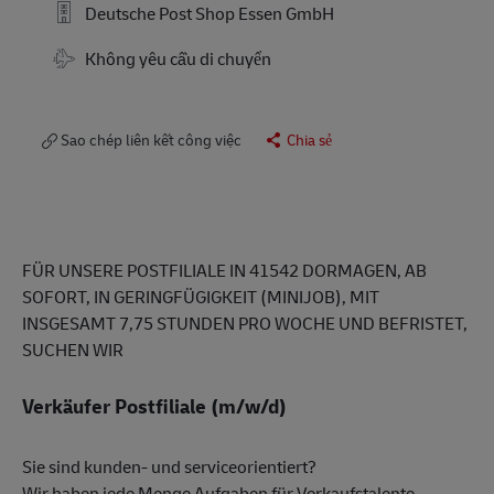
Deutsche Post Shop Essen GmbH
Travel Required
Không yêu cầu di chuyển
Sao chép liên kết công việc
Chia sẻ
FÜR UNSERE POSTFILIALE IN 41542 DORMAGEN, AB
SOFORT, IN GERINGFÜGIGKEIT (MINIJOB), MIT
INSGESAMT 7,75 STUNDEN PRO WOCHE UND BEFRISTET,
SUCHEN WIR
Verkäufer Postfiliale (m/w/d)
Sie sind kunden- und serviceorientiert?
Wir haben jede Menge Aufgaben für Verkaufstalente.