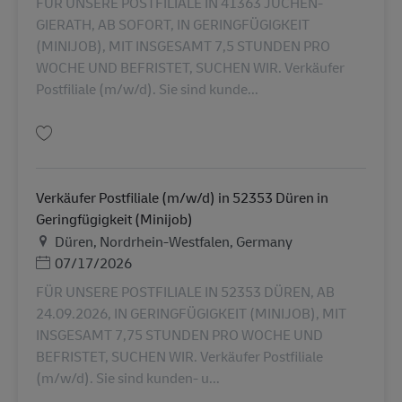
FÜR UNSERE POSTFILIALE IN 41363 JÜCHEN-
GIERATH, AB SOFORT, IN GERINGFÜGIGKEIT
(MINIJOB), MIT INSGESAMT 7,5 STUNDEN PRO
WOCHE UND BEFRISTET, SUCHEN WIR. Verkäufer
Postfiliale (m/w/d). Sie sind kunde...
Lưu Verkäufer Postfiliale (m/w/d) in 41363 Jüchen in Geringfügigkeit (Min
Verkäufer Postfiliale (m/w/d) in 52353 Düren in
Geringfügigkeit (Minijob)
Địa điểm
Düren, Nordrhein-Westfalen, Germany
Posted Date
07/17/2026
FÜR UNSERE POSTFILIALE IN 52353 DÜREN, AB
24.09.2026, IN GERINGFÜGIGKEIT (MINIJOB), MIT
INSGESAMT 7,75 STUNDEN PRO WOCHE UND
BEFRISTET, SUCHEN WIR. Verkäufer Postfiliale
(m/w/d). Sie sind kunden- u...