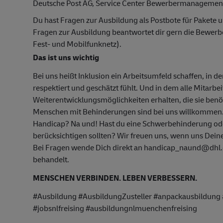
Deutsche Post AG, Service Center Bewerbermanagemen
Du hast Fragen zur Ausbildung als Postbote für Pakete u
Fragen zur Ausbildung beantwortet dir gern die Bewer
Fest- und Mobilfunknetz).
Das ist uns wichtig
Bei uns heißt Inklusion ein Arbeitsumfeld schaffen, in d
respektiert und geschätzt fühlt. Und in dem alle Mitarbe
Weiterentwicklungsmöglichkeiten erhalten, die sie ben
Menschen mit Behinderungen sind bei uns willkommen
Handicap? Na und! Hast du eine Schwerbehinderung oder
berücksichtigen sollten? Wir freuen uns, wenn uns Deine
Bei Fragen wende Dich direkt an handicap_naund@dhl.c
behandelt.
MENSCHEN VERBINDEN. LEBEN VERBESSERN.
#Ausbildung #AusbildungZusteller #anpackausbildung 
#jobsnlfreising #ausbildungnlmuenchenfreising