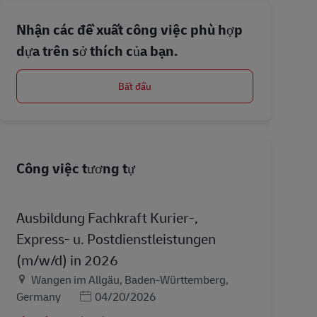
Nhận các đề xuất công việc phù hợp
dựa trên sở thích của bạn.
Bắt đầu
Công việc tương tự
Ausbildung Fachkraft Kurier-,
Express- u. Postdienstleistungen
(m/w/d) in 2026
Địa điểm
Wangen im Allgäu, Baden-Württemberg,
Posted Date
Germany
04/20/2026