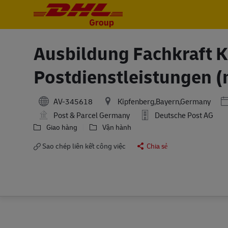
-
-
Ausbildung Fachkraft Ku
Postdienstleistungen (
P
AV-345618
Kipfenberg,Bayern,Germany
Post & Parcel Germany
Deutsche Post AG
Giao hàng
Vận hành
Sao chép liên kết công việc
Chia sẻ