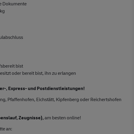
ge Dokumente
 kg
hulabschluss
sbereit bist
tzt oder bereit bist, ihn zu erlangen
ier-, Express- und Postdienstleistungen!
ng, Pfaffenhofen, Eichstätt, Kipfenberg oder Reichertshofen
enslauf, Zeugnisse),
am besten online!
tte an: