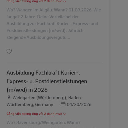
Công việc tương ứng với 2 danh mục
Wo? Wangen im Allgäu. Wann? 01.09.2026. Wie
lange? 2 Jahre. Deine Vorteile bei der
Ausbildung zur Fachkraft Kurier-, Express- und
Postdienstleistungen (m/w/d). Jährlich
steigende Ausbildungsvergütu...
Lưu Ausbildung Fachkraft Kurier-, Express- u. Postdienstleistungen (m/w/d) 
Ausbildung Fachkraft Kurier-,
Express- u. Postdienstleistungen
(m/w/d) in 2026
Địa điểm
Weingarten (Württemberg), Baden-
Posted Date
Württemberg, Germany
04/20/2026
Công việc tương ứng với 2 danh mục
Wo? Ravensburg/Weingarten. Wann?