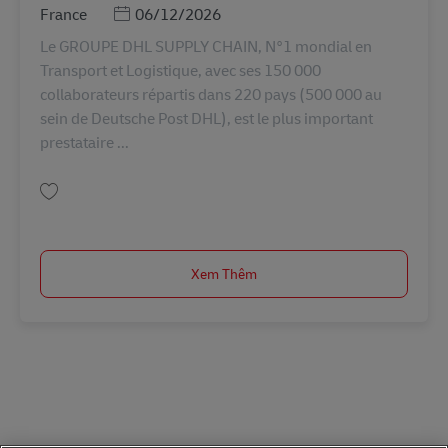
Posted Date
France
06/12/2026
Le GROUPE DHL SUPPLY CHAIN, N°1 mondial en
Transport et Logistique, avec ses 150 000
collaborateurs répartis dans 220 pays (500 000 au
sein de Deutsche Post DHL), est le plus important
prestataire ...
Lưu TECHNICIEN MAINTENANCE (F/H) - CDI - SAINT-BARTHELEMY-D'ANJOU
Xem Thêm