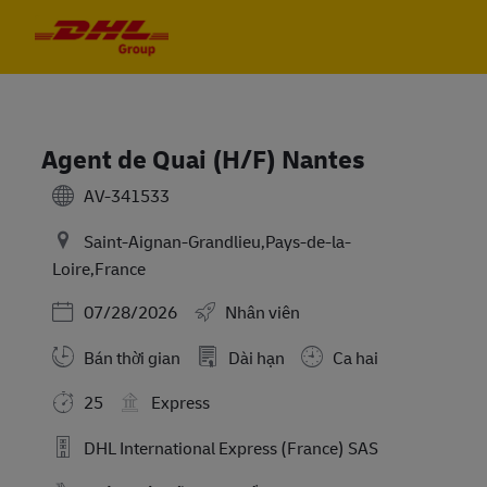
Skip to main content
Skip to main content
-
-
Agent de Quai (H/F) Nantes
AV-341533
Saint-Aignan-Grandlieu,Pays-de-la-
Loire,France
Posted Date
07/28/2026
Nhân viên
Bán thời gian
Dài hạn
Ca hai
25
Express
DHL International Express (France) SAS