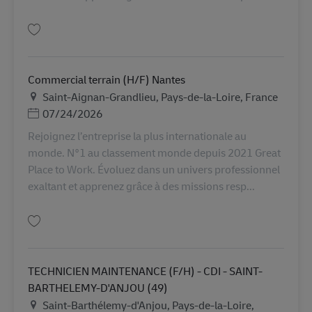
Lưu Sous chef de Secteur Export (H/F) Nantes AV-362852
Commercial terrain (H/F) Nantes
Địa điểm
Saint-Aignan-Grandlieu, Pays-de-la-Loire, France
Posted Date
07/24/2026
Rejoignez l’entreprise la plus internationale au
monde. N°1 au classement monde depuis 2021 Great
Place to Work. Évoluez dans un univers professionnel
exaltant et apprenez grâce à des missions resp...
Lưu Commercial terrain (H/F) Nantes AV-350767
TECHNICIEN MAINTENANCE (F/H) - CDI - SAINT-
BARTHELEMY-D'ANJOU (49)
Địa điểm
Saint-Barthélemy-d'Anjou, Pays-de-la-Loire,