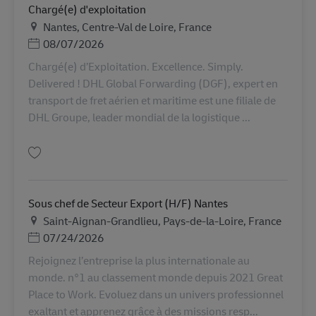
Chargé(e) d'exploitation
Địa điểm
Nantes, Centre-Val de Loire, France
Posted Date
08/07/2026
Chargé(e) d’Exploitation. Excellence. Simply.
Delivered ! DHL Global Forwarding (DGF), expert en
transport de fret aérien et maritime est une filiale de
DHL Groupe, leader mondial de la logistique ...
Lưu Chargé(e) d'exploitation AV-364765
Sous chef de Secteur Export (H/F) Nantes
Địa điểm
Saint-Aignan-Grandlieu, Pays-de-la-Loire, France
Posted Date
07/24/2026
Rejoignez l’entreprise la plus internationale au
monde. n°1 au classement monde depuis 2021 Great
Place to Work. Evoluez dans un univers professionnel
exaltant et apprenez grâce à des missions resp...