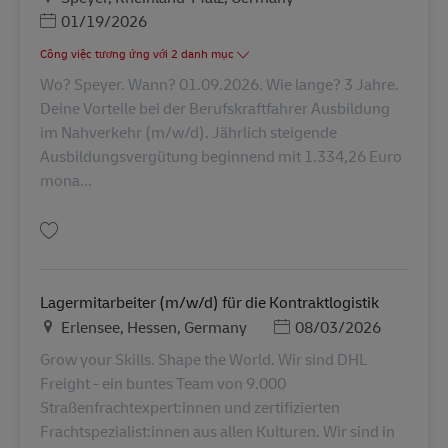
Posted Date
01/19/2026
Công việc tương ứng với 2 danh mục
Wo? Speyer. Wann? 01.09.2026. Wie lange? 3 Jahre.
Deine Vorteile bei der Berufskraftfahrer Ausbildung
im Nahverkehr (m/w/d). Jährlich steigende
Ausbildungsvergütung beginnend mit 1.334,26 Euro
mona...
Lưu Ausbildung Berufskraftfahrer/-in (m/w/d) in 2026 AV-320129
Lagermitarbeiter (m/w/d) für die Kontraktlogistik
Địa điểm
Posted Date
Erlensee, Hessen, Germany
08/03/2026
Grow your Skills. Shape the World. Wir sind DHL
Freight - ein buntes Team von 9.000
Straßenfrachtexpert:innen und zertifizierten
Frachtspezialist:innen aus allen Kulturen. Wir sind in