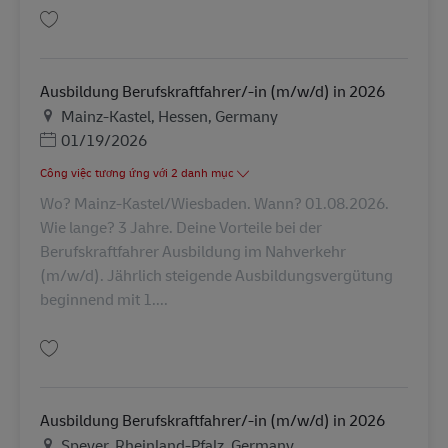
Lưu Ausbildung Berufskraftfahrer/-in (m/w/d) in 2026 AV-311363
Ausbildung Berufskraftfahrer/-in (m/w/d) in 2026
Địa điểm
Mainz-Kastel, Hessen, Germany
Posted Date
01/19/2026
Công việc tương ứng với 2 danh mục
Wo? Mainz-Kastel/Wiesbaden. Wann? 01.08.2026.
Wie lange? 3 Jahre. Deine Vorteile bei der
Berufskraftfahrer Ausbildung im Nahverkehr
(m/w/d). Jährlich steigende Ausbildungsvergütung
beginnend mit 1....
Lưu Ausbildung Berufskraftfahrer/-in (m/w/d) in 2026 AV-320128
Ausbildung Berufskraftfahrer/-in (m/w/d) in 2026
Địa điểm
Speyer, Rheinland-Pfalz, Germany