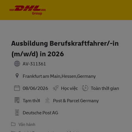
Skip to main content
Skip to main content
-
-
Ausbildung Berufskraftfahrer/-in
(m/w/d) in 2026
AV-311361
Frankfurt am Main,Hessen,Germany
Posted Date
08/06/2026
Học việc
Toàn thời gian
Tạm thời
Post & Parcel Germany
Deutsche Post AG
Vận hành