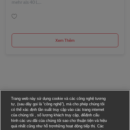
mehr als 40 L...
Lưu Lagermitarbeiter (m/w/d) für die Kontraktlogistik AV-366945
Xem Thêm
Trang web này sử dụng cookie và các công nghệ tương
tự, (sau đây gọi là “công nghệ”), mà cho phép chúng tôi
có thể xác định tần suất truy cập vào các trang internet
của chúng tôi , số lượng khách truy cập, đểđịnh cấu
hình các ưu đãi của chúng tôi sao cho thuận tiện và hiệu
quả nhất cũng như hỗ trợnhững hoạt động tiếp thị. Các